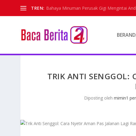
TREN:
Bahaya Minuman Perusak Gigi Mengintai And
BERAND
TRIK ANTI SENGGOL: 
Diposting oleh
mimin1 pen