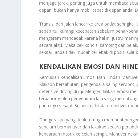
menjaga jarak, penting juga untuk membaca situa
depan, bukan hanya mobil tepat di depan anda. D
Transisi dari jalan lancar ke area padat seringkali
sebab itu, kurangi kecepatan sebelum benar-ben
mengerem mendadak karena hal ini justru meningk
secara aktif. Maka cek kondisi samping dan bel
sekitar, anda tidak mudah terjebak di posisi sulit
KENDALIKAN EMOSI DAN HIN
Kemudian
Kendalikan Emosi Dan Hindari Manuver
Klakson bersahutan, pengendara saling serobot, ba
defensive driving di uji. Mengendalikan emosi men
terpancing oleh pengendara lain yang memotong ja
pada ego sesaat. Selain itu, hindari manuver men
Dan gerakan yang tidak terduga membuat pengendar
sebelum bermanuver dan lakukan secara perlahan
kendaraan masuk ke celah sempit. Manuver nekat