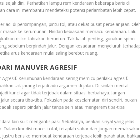
si sejak dini. Perhatikan lampu rem kendaraan beberapa baris di
an cara ini membantu mendeteksi potensi perlambatan lebih cepat.
 terjadi di persimpangan, pintu tol, atau dekat pusat perbelanjaan. Ole
ar masuk ke kerumunan. Hindari kebiasaan memacu kendaraan. Lalu
atkan risiko tabrakan beruntun. Tak kalah penting, gunakan spion
akang sebelum berpindah jalur. Dengan kesadaran menyeluruh terhada
 ketika arus kendaraan mulai saling berebut ruang.
DARI MANUVER AGRESIF
 Agresif
. Kerumunan kendaraan sering memicu perilaku agresif.
hkan tak jarang terjadi adu argumen di jalan. Di sinilah mental
jadi kunci agar tidak terjebak dalam situasi berbahaya. Jangan
lur secara tiba-tiba. Fokuslah pada keselamatan diri sendiri, bukan
dadak seperti pindah jalur tanpa sein atau mengerem tiba-tiba.
a lain sulit mengantisipasi. Sebaliknya, berikan sinyal yang jelas
. Dalam kondisi macet total, tetaplah sabar dan jangan memaksaka
 justru berisiko membuat kendaraan terjebak lebih parah atau bahka