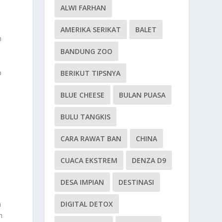
ALWI FARHAN
AMERIKA SERIKAT
BALET
h
BANDUNG ZOO
p
BERIKUT TIPSNYA
BLUE CHEESE
BULAN PUASA
BULU TANGKIS
CARA RAWAT BAN
CHINA
CUACA EKSTREM
DENZA D9
DESA IMPIAN
DESTINASI
n
DIGITAL DETOX
n