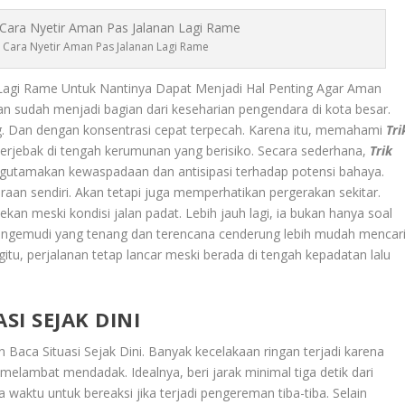
l: Cara Nyetir Aman Pas Jalanan Lagi Rame
 Lagi Rame Untuk Nantinya Dapat Menjadi Hal Penting Agar Aman
sudah menjadi bagian dari keseharian pengendara di kota besar.
ng. Dan dengan konsentrasi cepat terpecah. Karena itu, memahami
Tri
terjebak di tengah kerumunan yang berisiko. Secara sederhana,
Trik
utamakan kewaspadaan dan antisipasi terhadap potensi bahaya.
raan sendiri. Akan tetapi juga memperhatikan pergerakan sekitar.
ekan meski kondisi jalan padat. Lebih jauh lagi, ia bukan hanya soal
Pengemudi yang tenang dan terencana cenderung lebih mudah mencar
tu, perjalanan tetap lancar meski berada di tengah kepadatan lalu
SI SEJAK DINI
n Baca Situasi Sejak Dini
. Banyak kecelakaan ringan terjadi karena
s melambat mendadak. Idealnya, beri jarak minimal tiga detik dari
 waktu untuk bereaksi jika terjadi pengereman tiba-tiba. Selain