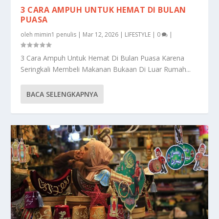
3 CARA AMPUH UNTUK HEMAT DI BULAN
PUASA
oleh
mimin1 penulis
|
Mar 12, 2026
|
LIFESTYLE
|
0
|
3 Cara Ampuh Untuk Hemat Di Bulan Puasa Karena
Seringkali Membeli Makanan Bukaan Di Luar Rumah...
BACA SELENGKAPNYA