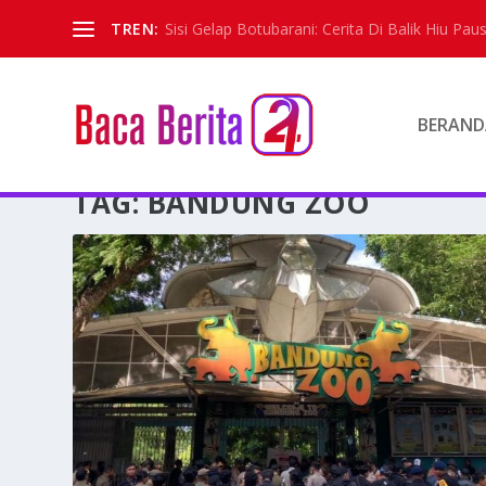
TREN:
Sisi Gelap Botubarani: Cerita Di Balik Hiu Paus
BERAND
TAG:
BANDUNG ZOO