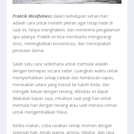
Praktik Mindfulness
dalam kehidupan sehari-hari
adalah cara untuk melatih pikiran agar tetap hadir di
saat ini, tanpa menghakimi, dan menerima pengalaman
apa adanya. Praktik ini bisa membantu mengurangi
stres, meningkatkan konsentrasi, dan menciptakan
perasaan damai.
Salah satu cara sederhana untuk memulai adalah
dengan bernapas secara sadar. Luangkan waktu untuk
memperhatikan setiap tarikan dan hembusan napas,
merasakan udara yang masuk ke tubuh Anda, dan
mengalir keluar dengan tenang. Aktivitas ini dapat
dilakukan kapan saja, misalnya saat pagi hari untuk
memulai hari dengan tenang atau saat merasa cemas
untuk mengembalikan fokus.
Ketika makan, coba rasakan setiap momen dengan
sepenuh hati. Amati warna, aroma, tekstur, dan rasa