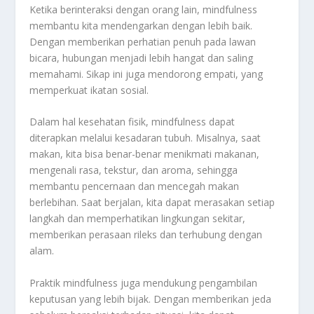
Ketika berinteraksi dengan orang lain, mindfulness
membantu kita mendengarkan dengan lebih baik.
Dengan memberikan perhatian penuh pada lawan
bicara, hubungan menjadi lebih hangat dan saling
memahami. Sikap ini juga mendorong empati, yang
memperkuat ikatan sosial.
Dalam hal kesehatan fisik, mindfulness dapat
diterapkan melalui kesadaran tubuh. Misalnya, saat
makan, kita bisa benar-benar menikmati makanan,
mengenali rasa, tekstur, dan aroma, sehingga
membantu pencernaan dan mencegah makan
berlebihan. Saat berjalan, kita dapat merasakan setiap
langkah dan memperhatikan lingkungan sekitar,
memberikan perasaan rileks dan terhubung dengan
alam.
Praktik mindfulness juga mendukung pengambilan
keputusan yang lebih bijak. Dengan memberikan jeda