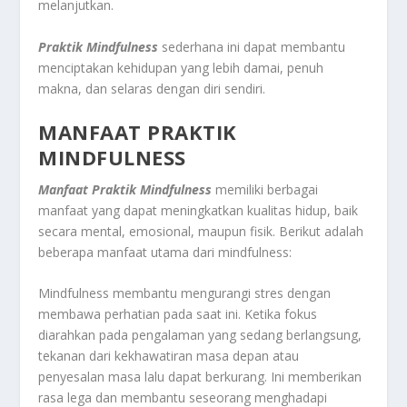
melanjutkan.
Praktik Mindfulness
sederhana ini dapat membantu
menciptakan kehidupan yang lebih damai, penuh
makna, dan selaras dengan diri sendiri.
MANFAAT PRAKTIK
MINDFULNESS
Manfaat Praktik Mindfulness
memiliki berbagai
manfaat yang dapat meningkatkan kualitas hidup, baik
secara mental, emosional, maupun fisik. Berikut adalah
beberapa manfaat utama dari mindfulness:
Mindfulness membantu mengurangi stres dengan
membawa perhatian pada saat ini. Ketika fokus
diarahkan pada pengalaman yang sedang berlangsung,
tekanan dari kekhawatiran masa depan atau
penyesalan masa lalu dapat berkurang. Ini memberikan
rasa lega dan membantu seseorang menghadapi