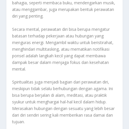
bahagia, seperti membaca buku, mendengarkan musik,
atau menggambar, juga merupakan bentuk perawatan
diri yang penting.
Secara mental, perawatan diri bisa berupa mengatur
batasan terhadap pekerjaan atau hubungan yang
menguras energi. Mengambil waktu untuk beristirahat,
menghindari multitasking, atau mematikan notifikasi
ponsel adalah langkah kecil yang dapat membawa
dampak besar dalam menjaga fokus dan kesehatan
mental.
Spiritualitas juga menjadi bagian dari perawatan diri,
meskipun tidak selalu berhubungan dengan agama. Ini
bisa berupa berjalan di alam, meditasi, atau praktik
syukur untuk menghargai hal-hal kecil dalam hidup.
Merasakan hubungan dengan sesuatu yang lebih besar
dari diri sendiri sering kali memberikan rasa damai dan
tujuan.