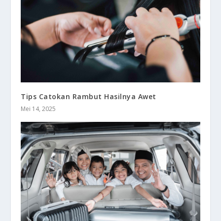
Tips Catokan Rambut Hasilnya Awet
Mei 14, 2025