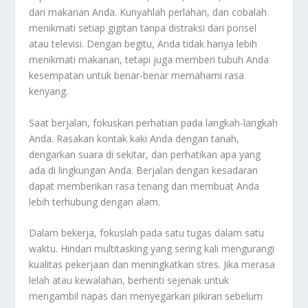
dari makanan Anda. Kunyahlah perlahan, dan cobalah
menikmati setiap gigitan tanpa distraksi dari ponsel
atau televisi. Dengan begitu, Anda tidak hanya lebih
menikmati makanan, tetapi juga memberi tubuh Anda
kesempatan untuk benar-benar memahami rasa
kenyang.
Saat berjalan, fokuskan perhatian pada langkah-langkah
Anda. Rasakan kontak kaki Anda dengan tanah,
dengarkan suara di sekitar, dan perhatikan apa yang
ada di lingkungan Anda. Berjalan dengan kesadaran
dapat memberikan rasa tenang dan membuat Anda
lebih terhubung dengan alam.
Dalam bekerja, fokuslah pada satu tugas dalam satu
waktu. Hindari multitasking yang sering kali mengurangi
kualitas pekerjaan dan meningkatkan stres. Jika merasa
lelah atau kewalahan, berhenti sejenak untuk
mengambil napas dan menyegarkan pikiran sebelum