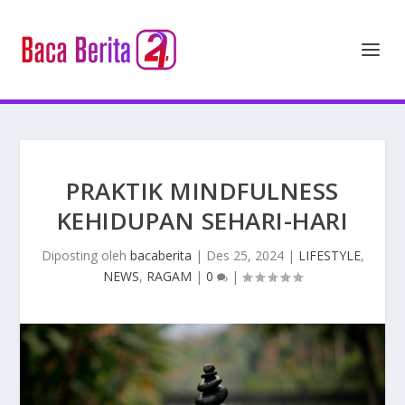
PRAKTIK MINDFULNESS
KEHIDUPAN SEHARI-HARI
Diposting oleh
bacaberita
|
Des 25, 2024
|
LIFESTYLE
,
NEWS
,
RAGAM
|
0
|