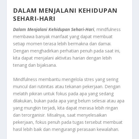
DALAM MENJALANI KEHIDUPAN
SEHARI-HARI
Dalam Menjalani Kehidupan Sehari-Hari
, mindfulness
membawa banyak manfaat yang dapat membuat
setiap momen terasa lebih bermakna dan damai.
Dengan menghadirkan perhatian penuh pada saat ini,
kita dapat menjalani aktivitas harian dengan lebih
tenang dan bijaksana.
Mindfulness membantu mengelola stres yang sering
muncul dari rutinitas atau tekanan pekerjaan. Dengan
melatih pikiran untuk fokus pada apa yang sedang
dilakukan, bukan pada apa yang belum selesai atau apa
yang mungkin terjadi, kita dapat merasa lebih ringan
dan terorganisir. Misalnya, saat menyelesaikan
pekerjaan, fokus penuh pada tugas tersebut membuat
hasil lebih baik dan mengurangi perasaan kewalahan.