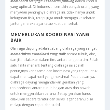
Membantu Menjaga Kesehatan Jantung
dalam kondisi
yang optimal. Di Indonesia, semakin banyak orang yang
menyadari pentingnya olahraga ini, tidak hanya untuk
kebugaran fisik, tetapi juga untuk menjaga kesehatan
jantung mereka agar tetap kuat dan sehat.
MEMERLUKAN KOORDINASI YANG
BAIK
Olahraga dayung adalah cabang olahraga yang sangat
Memerlukan Koordinasi Yang Baik
antara tubuh, alat,
dan jika dilakukan dalam tim, antara anggota tim. Salah
satu fakta menarik tentang olahraga ini adalah
pentingnya kerjasama dan koordinasi yang tepat untuk
dapat mencapai hasil yang maksimal. Pada dasarnya,
olahraga dayung mengandalkan gerakan yang
terkoordinasi antara tubuh bagian atas dan bawah
untuk menggerakkan perahu. Setiap gerakan harus
dilakukan secara teratur dan serasi agar perahu bisa
melaju dengan cepat dan stabil.