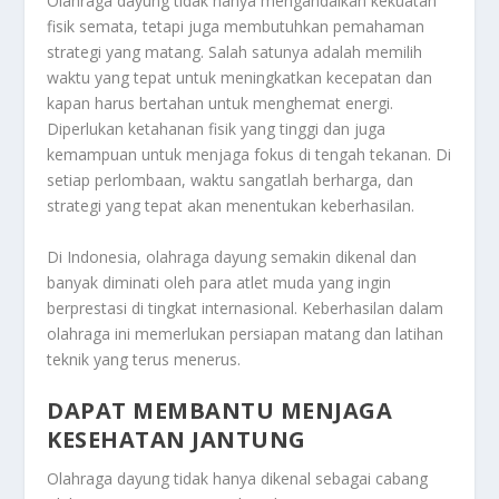
Olahraga dayung tidak hanya mengandalkan kekuatan
fisik semata, tetapi juga membutuhkan pemahaman
strategi yang matang. Salah satunya adalah memilih
waktu yang tepat untuk meningkatkan kecepatan dan
kapan harus bertahan untuk menghemat energi.
Diperlukan ketahanan fisik yang tinggi dan juga
kemampuan untuk menjaga fokus di tengah tekanan. Di
setiap perlombaan, waktu sangatlah berharga, dan
strategi yang tepat akan menentukan keberhasilan.
Di Indonesia, olahraga dayung semakin dikenal dan
banyak diminati oleh para atlet muda yang ingin
berprestasi di tingkat internasional. Keberhasilan dalam
olahraga ini memerlukan persiapan matang dan latihan
teknik yang terus menerus.
DAPAT MEMBANTU MENJAGA
KESEHATAN JANTUNG
Olahraga dayung tidak hanya dikenal sebagai cabang