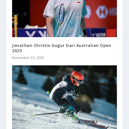
Jonathan Christie Gugur Dari Australian Open
2025
November 22, 2025