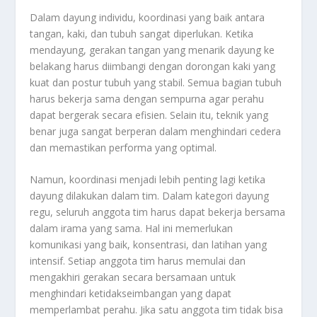
Dalam dayung individu, koordinasi yang baik antara
tangan, kaki, dan tubuh sangat diperlukan. Ketika
mendayung, gerakan tangan yang menarik dayung ke
belakang harus diimbangi dengan dorongan kaki yang
kuat dan postur tubuh yang stabil. Semua bagian tubuh
harus bekerja sama dengan sempurna agar perahu
dapat bergerak secara efisien. Selain itu, teknik yang
benar juga sangat berperan dalam menghindari cedera
dan memastikan performa yang optimal.
Namun, koordinasi menjadi lebih penting lagi ketika
dayung dilakukan dalam tim. Dalam kategori dayung
regu, seluruh anggota tim harus dapat bekerja bersama
dalam irama yang sama. Hal ini memerlukan
komunikasi yang baik, konsentrasi, dan latihan yang
intensif. Setiap anggota tim harus memulai dan
mengakhiri gerakan secara bersamaan untuk
menghindari ketidakseimbangan yang dapat
memperlambat perahu. Jika satu anggota tim tidak bisa