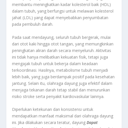
membantu meningkatkan kadar kolesterol baik (HDL)
dalam tubuh, yang berfungsi untuk melawan kolesterol
jahat (LDL) yang dapat menyebabkan penyumbatan
pada pembuluh darah.
Pada saat mendayung, seluruh tubuh bergerak, mulai
dari otot kaki hingga otot tangan, yang memungkinkan
peningkatan aliran darah secara menyeluruh. Aktivitas
ini tidak hanya melibatkan kekuatan fisik, tetapi juga
mengajak tubuh untuk bekerja dalam keadaan
terkoordinasi. Hasilnya, metabolisme tubuh menjadi
lebih baik, yang juga berdampak positif pada kesehatan
jantung. Selain itu, olahraga dayung juga efektif dalam
menjaga tekanan darah tetap stabil dan menurunkan
risiko stroke serta penyakit kardiovaskular lainnya.
Diperlukan ketekunan dan konsistensi untuk
mendapatkan manfaat maksimal dari olahraga dayung
ini. Jika dilakukan secara teratur, dayung
Dapat