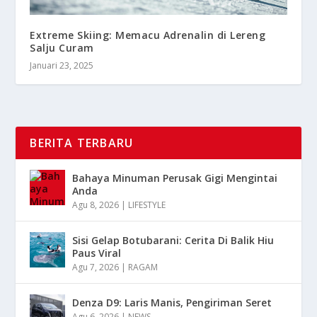
Extreme Skiing: Memacu Adrenalin di Lereng
Salju Curam
Januari 23, 2025
BERITA TERBARU
Bahaya Minuman Perusak Gigi Mengintai
Anda
Agu 8, 2026
|
LIFESTYLE
Sisi Gelap Botubarani: Cerita Di Balik Hiu
Paus Viral
Agu 7, 2026
|
RAGAM
Denza D9: Laris Manis, Pengiriman Seret
Agu 6, 2026
|
NEWS