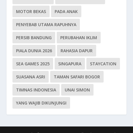
MOTOR BEKAS
PADA ANAK
PENYEBAB UTAMA RAPUHNYA
PERSIB BANDUNG
PERUBAHAN IKLIM
PIALA DUNIA 2026
RAHASIA DAPUR
SEA GAMES 2025
SINGAPURA
STAYCATION
SUASANA ASRI
TAMAN SAFARI BOGOR
TIMNAS INDONESIA
UNAI SIMON
YANG WAJIB DIKUNJUNGI