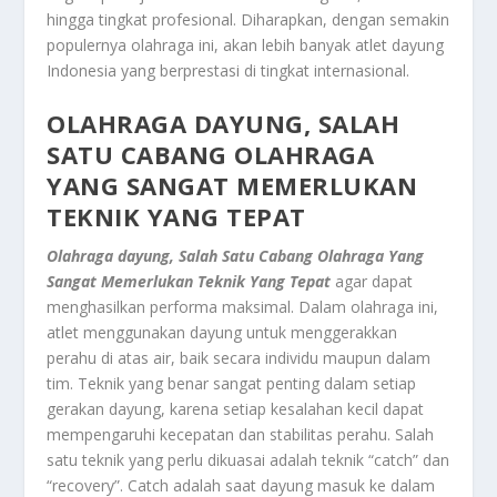
hingga tingkat profesional. Diharapkan, dengan semakin
populernya olahraga ini, akan lebih banyak atlet dayung
Indonesia yang berprestasi di tingkat internasional.
OLAHRAGA DAYUNG, SALAH
SATU CABANG OLAHRAGA
YANG SANGAT MEMERLUKAN
TEKNIK YANG TEPAT
Olahraga dayung, Salah Satu Cabang Olahraga Yang
Sangat Memerlukan Teknik Yang Tepat
agar dapat
menghasilkan performa maksimal. Dalam olahraga ini,
atlet menggunakan dayung untuk menggerakkan
perahu di atas air, baik secara individu maupun dalam
tim. Teknik yang benar sangat penting dalam setiap
gerakan dayung, karena setiap kesalahan kecil dapat
mempengaruhi kecepatan dan stabilitas perahu. Salah
satu teknik yang perlu dikuasai adalah teknik “catch” dan
“recovery”. Catch adalah saat dayung masuk ke dalam