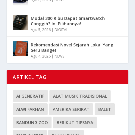
Modal 300 Ribu Dapat Smartwatch
Canggih? Ini Pilihannya!
Agu 5, 2026
|
DIGITAL
Rekomendasi Novel Sejarah Lokal Yang
Seru Banget
Agu 4, 2026
|
NEWS
ARTIKEL TAG
AI GENERATIF
ALAT MUSIK TRADISIONAL
ALWI FARHAN
AMERIKA SERIKAT
BALET
BANDUNG ZOO
BERIKUT TIPSNYA