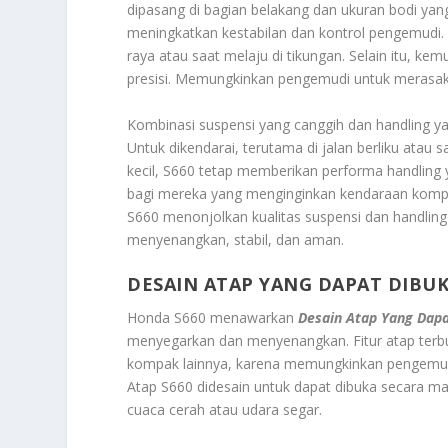
dipasang di bagian belakang dan ukuran bodi yan
meningkatkan kestabilan dan kontrol pengemudi. 
raya atau saat melaju di tikungan. Selain itu, k
presisi. Memungkinkan pengemudi untuk merasaka
Kombinasi suspensi yang canggih dan handling 
Untuk dikendarai, terutama di jalan berliku atau 
kecil, S660 tetap memberikan performa handling y
bagi mereka yang menginginkan kendaraan kompa
S660 menonjolkan kualitas suspensi dan handlin
menyenangkan, stabil, dan aman.
DESAIN ATAP YANG DAPAT DIBU
Honda S660 menawarkan
Desain Atap Yang Dap
menyegarkan dan menyenangkan. Fitur atap terbu
kompak lainnya, karena memungkinkan pengemud
Atap S660 didesain untuk dapat dibuka secara ma
cuaca cerah atau udara segar.