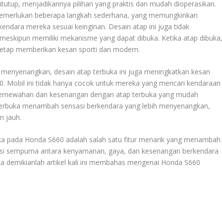
tutup, menjadikannya pilihan yang praktis dan mudah dioperasikan.
emerlukan beberapa langkah sederhana, yang memungkinkan
dara mereka sesuai keinginan. Desain atap ini juga tidak
meskipun memiliki mekanisme yang dapat dibuka. Ketika atap dibuka
0 tetap memberikan kesan sporti dan modern.
menyenangkan, desain atap terbuka ini juga meningkatkan kesan
0. Mobil ini tidak hanya cocok untuk mereka yang mencari kendaraan
n kemewahan dan kesenangan dengan atap terbuka yang mudah
 terbuka menambah sensasi berkendara yang lebih menyenangkan,
n jauh.
uka pada Honda S660 adalah salah satu fitur menarik yang menambah
inasi sempurna antara kenyamanan, gaya, dan kesenangan berkendara
a demikianlah artikel kali ini membahas mengenai Honda S660