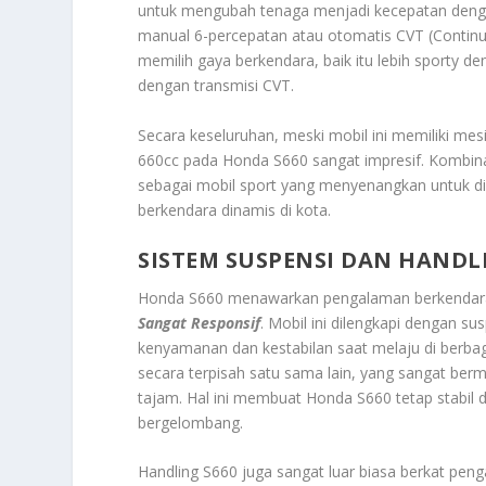
untuk mengubah tenaga menjadi kecepatan dengan
manual 6-percepatan atau otomatis CVT (Continu
memilih gaya berkendara, baik itu lebih sporty 
dengan transmisi CVT.
Secara keseluruhan, meski mobil ini memiliki mesi
660cc pada Honda S660 sangat impresif. Kombina
sebagai mobil sport yang menyenangkan untuk d
berkendara dinamis di kota.
SISTEM SUSPENSI DAN HANDL
Honda S660 menawarkan pengalaman berkendara 
Sangat Responsif
. Mobil ini dilengkapi dengan 
kenyamanan dan kestabilan saat melaju di berba
secara terpisah satu sama lain, yang sangat berma
tajam. Hal ini membuat Honda S660 tetap stabil
bergelombang.
Handling S660 juga sangat luar biasa berkat pen