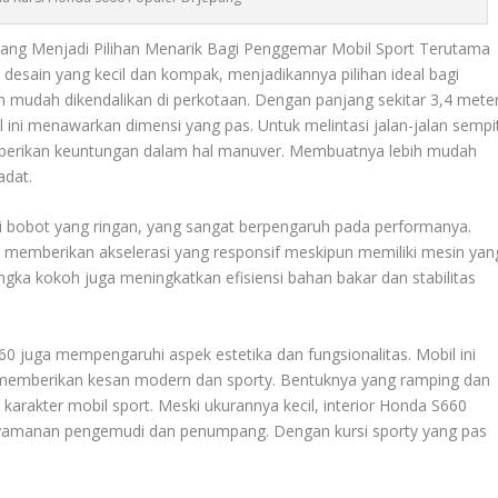
ang Menjadi Pilihan Menarik Bagi Penggemar Mobil Sport Terutama
desain yang kecil dan kompak, menjadikannya pilihan ideal bagi
n mudah dikendalikan di perkotaan. Dengan panjang sekitar 3,4 meter
l ini menawarkan dimensi yang pas. Untuk melintasi jalan-jalan sempi
memberikan keuntungan dalam hal manuver. Membuatnya lebih mudah
adat.
 bobot yang ringan, yang sangat berpengaruh pada performanya.
emberikan akselerasi yang responsif meskipun memiliki mesin yan
ngka kokoh juga meningkatkan efisiensi bahan bakar dan stabilitas
660 juga mempengaruhi aspek estetika dan fungsionalitas. Mobil ini
g memberikan kesan modern dan sporty. Bentuknya yang ramping dan
arakter mobil sport. Meski ukurannya kecil, interior Honda S660
yamanan pengemudi dan penumpang. Dengan kursi sporty yang pas