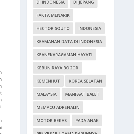
DI INDONESIA
DI JEPANG
FAKTA MENARIK
HECTOR SOUTO
INDONESIA
KEAMANAN DATA DI INDONESIA
KEANEKARAGAMAN HAYATI
KEBUN RAYA BOGOR
n
m
KEMENHUT
KOREA SELATAN
n
t
MALAYSIA
MANFAAT BALET
n
t
MEMACU ADRENALIN
n
MOTOR BEKAS
PADA ANAK
i
PENYEBAB UTAMA RAPUHNYA