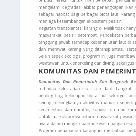
terbukti efektif untuk mempercepat pemulih
mengalami degradasi akibat penangkapan ikan y
sebagai habitat bagi berbagai biota laut, karang
menjaga keseimbangan ekosistem pesisir.
Kegiatan transplantasi karang di Malili tidak ha
masyarakat pesisir setempat. Pendekatan berba
tanggung jawab terhadap keberlanjutan laut di s
dan merawat karang yang ditransplantasi, ser
Selain aspek ekologis, program ini juga memba
wisatawan untuk snorkeling dan diving, sekaligu
KOMUNITAS DAN PEMERINT
Komunitas Dan Pemerintah Kini Bergerak B
terhadap kelestarian ekosistem laut. Langkah
penting bagi kehidupan biota laut sekaligus pe
seiring meningkatnya aktivitas manusia seper
sedimentasi dari daratan, kondisi terumbu kar
Untuk itu, kolaborasi antara masyarakat pesisir
nyata dalam mengembalikan keseimbangan ekosis
Program penanaman karang ini melibatkan berbag