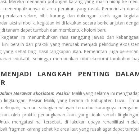
ntasi. Mereka menanam potongan karang yang masih hidup ke medi
alu menempatkannya di area perairan yang rusak. Pemerintah daera
peralatan selam, bibit karang, dan dukungan teknis agar kegiata
dar aksi simbolik, kegiatan ini di lakukan secara berkelanjutan denga
 di tanam dapat tumbuh dan membentuk koloni baru.
lam kegiatan ini menumbuhkan rasa tanggung jawab dan kebanggaa
 kini beralih dari praktik yang merusak menjadi pelindung ekosiste
 yang sehat bagi hasil tangkapan ikan. Pemerintah juga berencan
bahari edukatif, sehingga memberikan nilai ekonomi tambahan bag
 MENJADI LANGKAH PENTING DALA
IR
 Dalam Merawat Ekosistem Pesisir
Malili yang selama ini menghadap
n lingkungan. Pesisir Malili, yang berada di Kabupaten Luwu Timur
ng melimpah, namun sebagian wilayah terumbu karangnya mengalam
bkan oleh praktik penangkapan ikan yang tidak ramah lingkungan
ntuk mengatasi hal tersebut, di lakukan upaya rehabilitasi melalu
bali fragmen karang sehat ke area laut yang rusak agar dapat tumbu