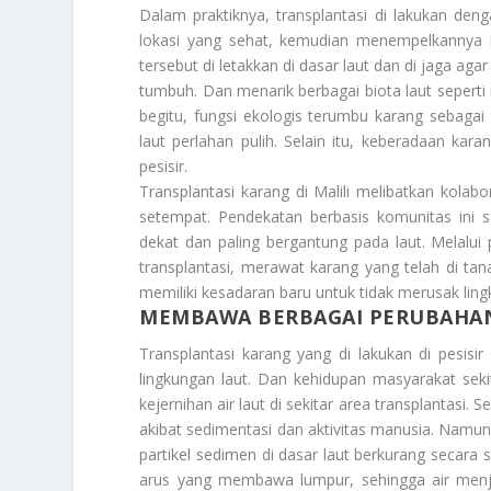
Dalam praktiknya, transplantasi di lakukan den
lokasi yang sehat, kemudian menempelkannya k
tersebut di letakkan di dasar laut dan di jaga aga
tumbuh. Dan menarik berbagai biota laut seperti 
begitu, fungsi ekologis terumbu karang sebaga
laut perlahan pulih. Selain itu, keberadaan k
pesisir.
Transplantasi karang di Malili melibatkan kola
setempat. Pendekatan berbasis komunitas ini s
dekat dan paling bergantung pada laut. Melalu
transplantasi, merawat karang yang telah di tan
memiliki kesadaran baru untuk tidak merusak ling
MEMBAWA BERBAGAI PERUBAHAN
Transplantasi karang yang di lakukan di pesisir 
lingkungan laut. Dan kehidupan masyarakat seki
kejernihan air laut di sekitar area transplantasi. S
akibat sedimentasi dan aktivitas manusia. Namun
partikel sedimen di dasar laut berkurang secar
arus yang membawa lumpur, sehingga air menja