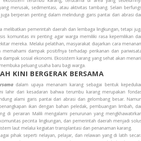
an ekosistem terumbu karang, terutama di area yang sebelumny
ang merusak, sedimentasi, atau aktivitas tambang. Selain berfungs
 juga berperan penting dalam melindungi garis pantai dari abrasi da
nya melibatkan pemerintah daerah dan lembaga lingkungan, tetapi jug
sis komunitas ini penting agar warga memiliki rasa kepemilikan da
ekitar mereka. Melalui pelatihan, masyarakat diajarkan cara menana
ta memahami dampak positifnya terhadap perikanan dan pariwisata
wa dampak sosial ekonomi. Ekosistem karang yang sehat akan menari
s membuka peluang usaha baru bagi warga.
AH KINI BERGERAK BERSAMA
ersama
dalam upaya menanam karang sebagai bentuk kepedulia
 ini lahir dari kesadaran bahwa terumbu karang merupakan fondas
lindung alami garis pantai dari abrasi dan gelombang besar. Namun
ti penangkapan ikan dengan bahan peledak, pembuangan limbah, da
ang di perairan Malili mengalami penurunan yang mengkhawatirkan
, komunitas pecinta lingkungan, dan pemerintah daerah menjadi solus
tem laut melalui kegiatan transplantasi dan penanaman karang.
ai pihak seperti nelayan, pelajar, dan relawan yang di latih secar