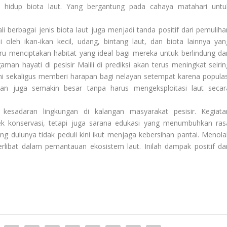
as hidup biota laut. Yang bergantung pada cahaya matahari untu
i berbagai jenis biota laut juga menjadi tanda positif dari pemuliha
i oleh ikan-ikan kecil, udang, bintang laut, dan biota lainnya yan
aru menciptakan habitat yang ideal bagi mereka untuk berlindung da
n hayati di pesisir Malili di prediksi akan terus meningkat seirin
i sekaligus memberi harapan bagi nelayan setempat karena populas
pan juga semakin besar tanpa harus mengeksploitasi laut secar
kesadaran lingkungan di kalangan masyarakat pesisir. Kegiata
yek konservasi, tetapi juga sarana edukasi yang menumbuhkan ras
g dulunya tidak peduli kini ikut menjaga kebersihan pantai. Menola
erlibat dalam pemantauan ekosistem laut. Inilah dampak positif dar