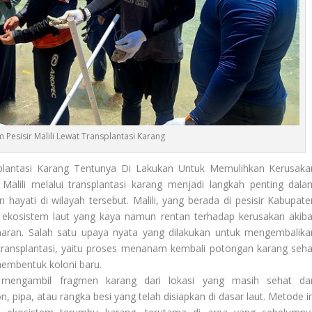
 Pesisir Malili Lewat Transplantasi Karang
plantasi Karang Tentunya Di Lakukan Untuk Memulihkan Kerusaka
Malili melalui transplantasi karang menjadi langkah penting dala
ayati di wilayah tersebut. Malili, yang berada di pesisir Kabupate
i ekosistem laut yang kaya namun rentan terhadap kerusakan akiba
maran. Salah satu upaya nyata yang dilakukan untuk mengembalika
transplantasi, yaitu proses menanam kembali potongan karang seha
membentuk koloni baru.
a mengambil fragmen karang dari lokasi yang masih sehat da
 pipa, atau rangka besi yang telah disiapkan di dasar laut. Metode in