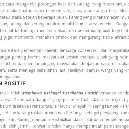
gan cara mengambil potongan kecil dari karang. Yang masih hidup d
e media buatan seperti semen laut, pipa, atau rangka besi. Medi
r tetap stabil. Setelah beberapa bulan, karang yang di tanam akan mula
ikan, udang, dan kerang untuk kembali hidup di area tersebut. Denga
i tempat berlindung, mencari makan, dan berkembang biak bagi biot
arang juga membantu menahan ombak dan mengurangi risiko abrasi d
borasi antara pemerintah daerah, lembaga konservasi, dan masyaraka
angat penting karena masyarakat pesisir menjadi pihak yang palin
i pelatihan dan pendampingan, masyarakat di ajarkan cara melakuka
am, serta menjaga kebersihan laut. Hasilnya, banyak warga yang kin
kungan laut.
 POSITIF
Malili telah
Membawa Berbagai Perubahan Positif
terhadap kondis
tarnya. Salah satu dampak yang paling terlihat adalah meningkatny
ebelum di lakukan rehabilitasi, air laut di wilayah ini sering tampak ker
, setelah karang mulai tumbuh dan berfungsi sebagai penyaring alami
a signifikan. Karang mampu menstabilkan dasar laut dan memperlamba
di lebih jernih. Kondisi ini tidak hanya memperindah pemandanga