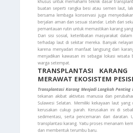
khusus untuk memahami teknik dasar transpla
buatan seperti rangka besi atau semen laut, l
bersama lembaga konservasi juga menyediakan 
berjalan aman dan sesuai standar. Lebih dari seka
pemantauan rutin untuk memastikan karang yang
Dari sisi sosial, keterlibatan masyarakat da
terhadap laut di sekitar mereka. Banyak nelayan
karena menyadari manfaat langsung dari karang
menjadikan kawasan ini sebagai lokasi wisata 
warga setempat.
TRANSPLANTASI KARANG
MERAWAT EKOSISTEM PESIS
Transplantasi Karang Menjadi Langkah Penting
tekanan akibat aktivitas manusia dan perubaha
Sulawesi Selatan. Memiliki kekayaan laut ya
kerusakan cukup parah. Kerusakan ini di seba
sedimentasi, serta pencemaran dari daratan. U
transplantasi karang. Yaitu proses menanam kem
dan membentuk terumbu baru.