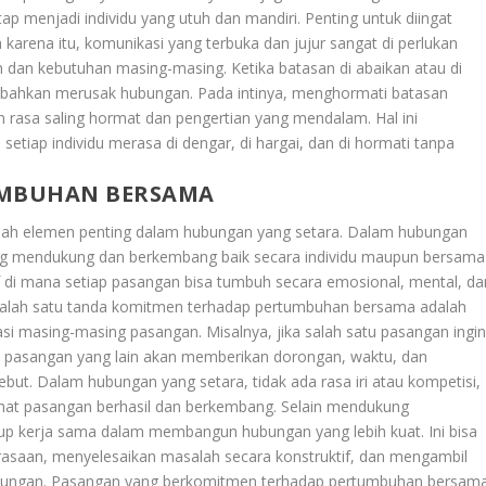
p menjadi individu yang utuh dan mandiri. Penting untuk diingat
karena itu, komunikasi yang terbuka dan jujur sangat di perlukan
n dan kebutuhan masing-masing. Ketika batasan di abaikan atau di
, bahkan merusak hubungan. Pada intinya, menghormati batasan
 rasa saling hormat dan pengertian yang mendalam. Hal ini
etiap individu merasa di dengar, di hargai, dan di hormati tanpa
UMBUHAN BERSAMA
ah elemen penting dalam hubungan yang setara. Dalam hubungan
ing mendukung dan berkembang baik secara individu maupun bersama
if di mana setiap pasangan bisa tumbuh secara emosional, mental, da
 Salah satu tanda komitmen terhadap pertumbuhan bersama adalah
asi masing-masing pasangan. Misalnya, jika salah satu pasangan ingi
, pasangan yang lain akan memberikan dorongan, waktu, dan
t. Dalam hubungan yang setara, tidak ada rasa iri atau kompetisi,
ihat pasangan berhasil dan berkembang. Selain mendukung
up kerja sama dalam membangun hubungan yang lebih kuat. Ini bisa
rasaan, menyelesaikan masalah secara konstruktif, dan mengambil
hubungan. Pasangan yang berkomitmen terhadap pertumbuhan bersam