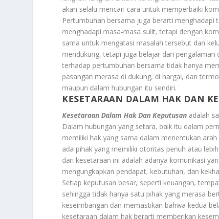
akan selalu mencari cara untuk memperbaiki kom
Pertumbuhan bersama juga berarti menghadapi ta
menghadapi masa-masa sulit, tetapi dengan ko
sama untuk mengatasi masalah tersebut dan keluar
mendukung, tetapi juga belajar dari pengalaman 
terhadap pertumbuhan bersama tidak hanya memp
pasangan merasa di dukung, di hargai, dan termot
maupun dalam hubungan itu sendiri.
KESETARAAN DALAM HAK DAN K
Kesetaraan Dalam Hak Dan Keputusan
adalah sa
Dalam hubungan yang setara, baik itu dalam perni
memiliki hak yang sama dalam menentukan arah 
ada pihak yang memiliki otoritas penuh atau leb
dari kesetaraan ini adalah adanya komunikasi ya
mengungkapkan pendapat, kebutuhan, dan kekhaw
Setiap keputusan besar, seperti keuangan, tempa
sehingga tidak hanya satu pihak yang merasa be
keseimbangan dan memastikan bahwa kedua belah
kesetaraan dalam hak berarti memberikan kesem