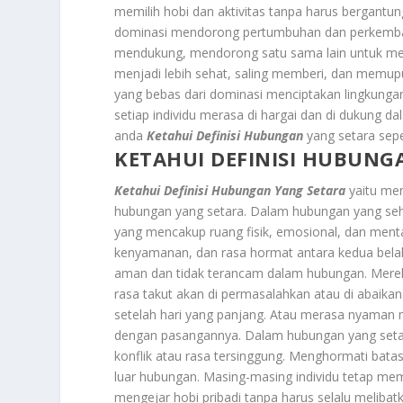
memilih hobi dan aktivitas tanpa harus bergan
dominasi mendorong pertumbuhan dan perkemban
mendukung, mendorong satu sama lain untuk men
menjadi lebih sehat, saling memberi, dan memup
yang bebas dari dominasi menciptakan lingkunga
setiap individu merasa di hargai dan di dukung da
anda
Ketahui Definisi Hubungan
yang setara seper
KETAHUI DEFINISI HUBUNG
Ketahui Definisi Hubungan Yang Setara
yaitu men
hubungan yang setara. Dalam hubungan yang sehat
yang mencakup ruang fisik, emosional, dan ment
kenyamanan, dan rasa hormat antara kedua belah 
aman dan tidak terancam dalam hubungan. Mere
rasa takut akan di permasalahkan atau di abaik
setelah hari yang panjang. Atau merasa nyaman m
dengan pasangannya. Dalam hubungan yang setara
konflik atau rasa tersinggung. Menghormati ba
luar hubungan. Masing-masing individu tetap mem
mengejar hobi pribadi tanpa harus selalu melib