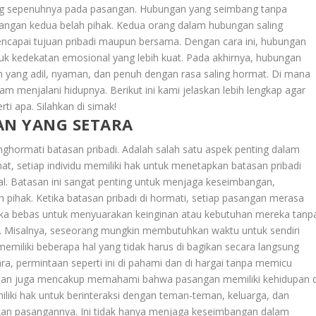
tung sepenuhnya pada pasangan. Hubungan yang seimbang tanpa
gan kedua belah pihak. Kedua orang dalam hubungan saling
capai tujuan pribadi maupun bersama. Dengan cara ini, hubungan
uk kedekatan emosional yang lebih kuat. Pada akhirnya, hubungan
n yang adil, nyaman, dan penuh dengan rasa saling hormat. Di mana
lam menjalani hidupnya. Berikut ini kami jelaskan lebih lengkap agar
ti apa. Silahkan di simak!
AN YANG SETARA
ghormati batasan pribadi. Adalah salah satu aspek penting dalam
, setiap individu memiliki hak untuk menetapkan batasan pribadi
al. Batasan ini sangat penting untuk menjaga keseimbangan,
pihak. Ketika batasan pribadi di hormati, setiap pasangan merasa
ka bebas untuk menyuarakan keinginan atau kebutuhan mereka tanp
an. Misalnya, seseorang mungkin membutuhkan waktu untuk sendiri
emiliki beberapa hal yang tidak harus di bagikan secara langsung
, permintaan seperti ini di pahami dan di hargai tanpa memicu
tasan juga mencakup memahami bahwa pasangan memiliki kehidupan d
iliki hak untuk berinteraksi dengan teman-teman, keluarga, dan
atkan pasangannya. Ini tidak hanya menjaga keseimbangan dalam