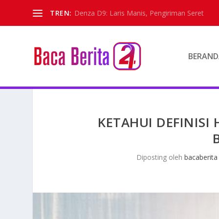
TREN:
Denza D9: Laris Manis, Pengiriman Seret
BERAND
KETAHUI DEFINISI
Diposting oleh
bacaberita