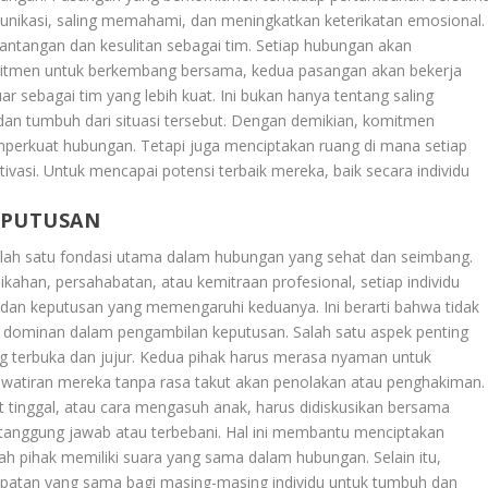
unikasi, saling memahami, dan meningkatkan keterikatan emosional.
ntangan dan kesulitan sebagai tim. Setiap hubungan akan
mitmen untuk berkembang bersama, kedua pasangan akan bekerja
 sebagai tim yang lebih kuat. Ini bukan hanya tentang saling
dan tumbuh dari situasi tersebut. Dengan demikian, komitmen
erkuat hubungan. Tetapi juga menciptakan ruang di mana setiap
ivasi. Untuk mencapai potensi terbaik mereka, baik secara individu
EPUTUSAN
lah satu fondasi utama dalam hubungan yang sehat dan seimbang.
kahan, persahabatan, atau kemitraan profesional, setiap individu
dan keputusan yang memengaruhi keduanya. Ini berarti bahwa tidak
ih dominan dalam pengambilan keputusan. Salah satu aspek penting
ng terbuka dan jujur. Kedua pihak harus merasa nyaman untuk
atiran mereka tanpa rasa takut akan penolakan atau penghakiman.
t tinggal, atau cara mengasuh anak, harus didiskusikan bersama
rtanggung jawab atau terbebani. Hal ini membantu menciptakan
 pihak memiliki suara yang sama dalam hubungan. Selain itu,
patan yang sama bagi masing-masing individu untuk tumbuh dan