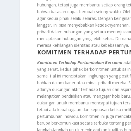
hubungan, tetapi juga membantu setiap orang teta
bahwa batasan dapat berubah seiring waktu. Oleh 
agar kedua pihak selalu selaras. Dengan keingina
langgar, ini bisa menyebabkan ketidaknyamanan
pribadi dalam hubungan yang setara menunjukkan
menciptakan hubungan yang lebih sehat. Di mana s
merasa kehilangan identitas atau kebebasannya.
KOMITMEN TERHADAP PERT
Komitmen Terhadap Pertumbuhan Bersama
adal
yang sehat, kedua pihak berkomitmen untuk sal
sama. Hal ini menciptakan lingkungan yang posit
bahkan dalam karier atau minat pribadi mereka.
adanya dukungan aktif terhadap tujuan dan aspir
melanjutkan pendidikan atau mengejar hobi baru
dukungan untuk membantu mencapai tujuan tersebu
tetapi ada kebahagiaan dan kepuasan ketika mel
pertumbuhan individu, komitmen ini juga mencak
berupa berkomunikasi secara terbuka tentang pe
langkah-langkah untuk meningkatkan kualitas 