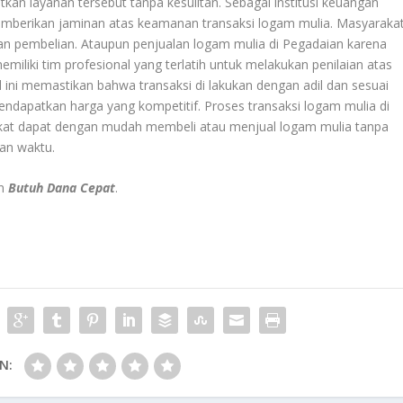
kan layanan tersebut tanpa kesulitan. Sebagai institusi keuangan
memberikan jaminan atas keamanan transaksi logam mulia. Masyaraka
 pembelian. Ataupun penjualan logam mulia di Pegadaian karena
emiliki tim profesional yang terlatih untuk melakukan penilaian atas
al ini memastikan bahwa transaksi di lakukan dengan adil dan sesuai
ndapatkan harga yang kompetitif. Proses transaksi logam mulia di
at dapat dengan mudah membeli atau menjual logam mulia tanpa
an waktu.
an
Butuh Dana Cepat
.
N: