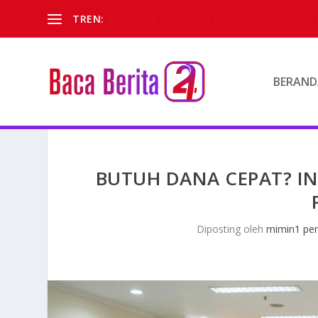
TREN:
Fungsi Paruh Dari Burung Betet Macaw
BERAND
BUTUH DANA CEPAT? I
Diposting oleh
mimin1 pen