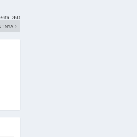
derita DBD
UTNYA