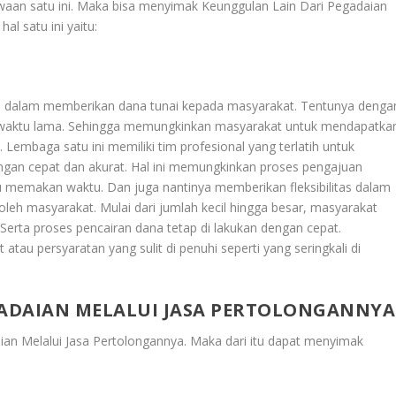
ewaan satu ini. Maka bisa menyimak
Keunggulan Lain Dari Pegadaian
hal satu ini yaitu:
en dalam memberikan dana tunai kepada masyarakat. Tentunya denga
n waktu lama. Sehingga memungkinkan masyarakat untuk mendapatka
Lembaga satu ini memiliki tim profesional yang terlatih untuk
engan cepat dan akurat. Hal ini memungkinkan proses pengajuan
u memakan waktu. Dan juga nantinya memberikan fleksibilitas dalam
eh masyarakat. Mulai dari jumlah kecil hingga besar, masyarakat
erta proses pencairan dana tetap di lakukan dengan cepat.
au persyaratan yang sulit di penuhi seperti yang seringkali di
ADAIAN MELALUI JASA PERTOLONGANNYA
an Melalui Jasa Pertolongannya
. Maka dari itu dapat menyimak