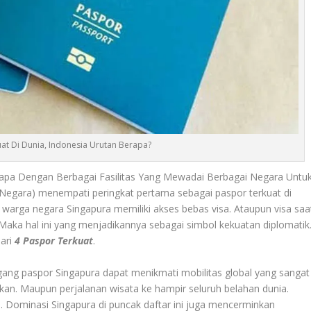
at Di Dunia, Indonesia Urutan Berapa?
rapa Dengan Berbagai Fasilitas Yang Mewadai Berbagai Negara Untu
 Negara)
menempati peringkat pertama sebagai paspor terkuat di
 warga negara Singapura memiliki akses bebas visa. Ataupun visa saa
 Maka hal ini yang menjadikannya sebagai simbol kekuatan diplomatik
dari
4 Paspor Terkuat
.
ng paspor Singapura dapat menikmati mobilitas global yang sangat
dikan. Maupun perjalanan wisata ke hampir seluruh belahan dunia.
i. Dominasi Singapura di puncak daftar ini juga mencerminkan