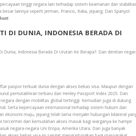
epercayaan tinggi negara lain terhadap sistem keamanan dan stabilita
 besar lainnya seperti Jerman, Prancis, Italia, Jepang. Dan Spanyol
kuat
.
TI DI DUNIA, INDONESIA BERADA DI
i Di Dunia, Indonesia Berada Di Urutan Ke Berapa?
. Dan deretan negar
aftar paspor terkuat dunia dengan akses bebas visa. Maupun dengan
nurut pemutakhiran terbaru dari Henley Passport Index 2025. Dan
 negara dengan mobilitas global tertinggi. Kemudian juga di dukung
ternal. Serta kepercayaan internasional terhadap sistem hukum dan
n ekonomi maju, Jepang telah lama menjalin hubungan bilateral yan
 ini tercermin dari kemudahan akses masuk bagi warganya ke hampir
rmasuk negara-negara Uni Eropa, Amerika Utara. Dan juga banyak
udian akses bebas visa ini sangat menguntungkan bagi masyarakat