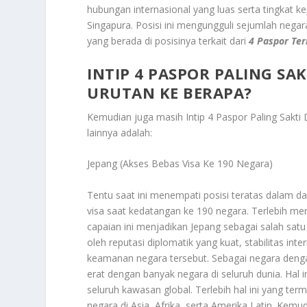
hubungan internasional yang luas serta tingkat k
Singapura. Posisi ini mengungguli sejumlah negara
yang berada di posisinya terkait dari
4 Paspor Ter
INTIP 4 PASPOR PALING SAK
URUTAN KE BERAPA?
Kemudian juga masih
Intip 4 Paspor Paling Sakt
lainnya adalah:
Jepang (Akses Bebas Visa Ke 190 Negara)
Tentu saat ini menempati posisi teratas dalam d
visa saat kedatangan ke 190 negara. Terlebih me
capaian ini menjadikan Jepang sebagai salah satu
oleh reputasi diplomatik yang kuat, stabilitas in
keamanan negara tersebut. Sebagai negara denga
erat dengan banyak negara di seluruh dunia. Hal
seluruh kawasan global. Terlebih hal ini yang te
negara di Asia, Afrika, serta Amerika Latin. Kem