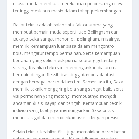
di usia muda membuat mereka mampu bersaing di level
tertinggi meskipun masih dalam tahap perkembangan.
Bakat teknik adalah salah satu faktor utama yang
membuat pemain muda seperti Jude Bellingham dan
Bukayo Saka sangat menonjol. Bellingham, misalnya,
memiliki kemampuan luar biasa dalam mengontrol
bola, mengatur tempo permainan. Serta kemampuan
bertahan yang solid meskipun ia seorang gelandang
serang. Keahlian teknis ini memungkinkan dia untuk
bermain dengan fleksibilitas tinggi dan beradaptasi
dengan berbagai peran dalam tim. Sementara itu, Saka
memiliki teknik menggiring bola yang sangat baik, serta
visi permainan yang matang, membuatnya menjadi
ancaman di sisi sayap dan tengah. Kemampuan teknik
individu yang kuat juga memungkinkan Saka untuk
mencetak gol dan memberikan assist dengan presisi.
Selain teknik, keahlian fisik juga memainkan peran besar
dalam bakat pemain muda. Kylian Mbappé, misalnya,