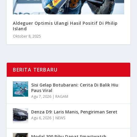
Aldeguer Optimis Ulangi Hasil Positif Di Philip
Island
Oktober 8, 2025
BERITA TERBARU
Sisi Gelap Botubarani: Cerita Di Balik Hiu
Paus Viral
Agu 7, 2026
|
RAGAM
Denza D9: Laris Manis, Pengiriman Seret
Agu 6, 2026
|
NEWS
Modal 300 Ribu Dapat Smartwatch