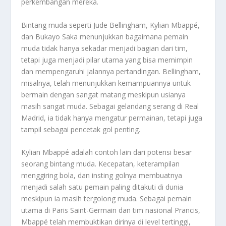
perkembangan mereka.
Bintang muda seperti Jude Bellingham, Kylian Mbappé,
dan Bukayo Saka menunjukkan bagaimana pemain
muda tidak hanya sekadar menjadi bagian dari tim,
tetapi juga menjadi pilar utama yang bisa memimpin
dan mempengaruhi jalannya pertandingan. Bellingham,
misalnya, telah menunjukkan kemampuannya untuk
bermain dengan sangat matang meskipun usianya
masih sangat muda. Sebagai gelandang serang di Real
Madrid, ia tidak hanya mengatur permainan, tetapi juga
tampil sebagai pencetak gol penting.
Kylian Mbappé adalah contoh lain dari potensi besar
seorang bintang muda. Kecepatan, keterampilan
menggiring bola, dan insting golnya membuatnya
menjadi salah satu pemain paling ditakuti di dunia
meskipun ia masih tergolong muda. Sebagai pemain
utama di Paris Saint-Germain dan tim nasional Prancis,
Mbappé telah membuktikan dirinya di level tertinggi,