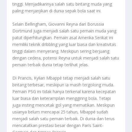
tinggi. Menjadikannya salah satu bintang muda yang
paling menjanjikan di dunia sepak bola saat ini.
Selain Bellingham, Giovanni Reyna dari Borussia
Dortmund juga menjadi salah satu pemain muda yang
patut diperhitungkan. Pemain asal Amerika Serikat ini
memiliki teknik dribbling yang luar biasa dan kreativitas
tinggi dalam menyerang. Meskipun sering berjuang
dengan cedera, potensi Reyna untuk menjadi salah satu
pemain terbaik dunia tetap terlihat jelas.
Di Prancis, Kylian Mbappé tetap menjadi salah satu
bintang terbesar, meskipun ia masih tergolong muda.
Pemain PSG ini tidak hanya terkenal karena kecepatan
luar biasa dan keterampilan menggiring bola. Tetapi
juga insting mencetak gol yang mematikan. Meskipun
usianya belum mencapai 25 tahun, Mbappé sudah
menjadi salah satu pemain terbaik. Di dunia dan terus
mencatatkan prestasi besar dengan Paris Saint-