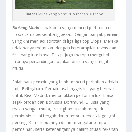
Bintang Muda Yang Mencuri Perhatian Di Eropa
Bintang Muda
sepak bola yang mencuri perhatian di
Eropa terus berkembang pesat. Dengan banyak pemain
yang kini menjadi sorotan di liga-liga top Eropa. Mereka
tidak hanya memukau dengan keterampilan teknis dan
fisik yang luar biasa. Tetapi juga mampu mengubah
jalannya pertandingan, bahkan di usia yang sangat
muda.
Salah satu pemain yang telah mencuri perhatian adalah
Jude Bellingham. Pemain asal Inggris ini, yang bermain
untuk Real Madrid, menunjukkan performa luar biasa
sejak pindah dari Borussia Dortmund. Di usia yang
masih sangat muda, Bellingham sudah menjadi
pemimpin di lini tengah dan mampu mencetak gol-gol
penting. Kemampuannya dalam mengatur tempo
permainan, serta ketenangannya dalam situasi tekanan