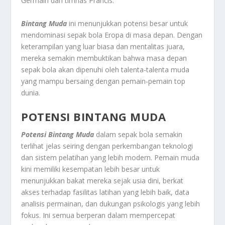
Germain dan timnas Prancis.
Bintang Muda
ini menunjukkan potensi besar untuk
mendominasi sepak bola Eropa di masa depan. Dengan
keterampilan yang luar biasa dan mentalitas juara,
mereka semakin membuktikan bahwa masa depan
sepak bola akan dipenuhi oleh talenta-talenta muda
yang mampu bersaing dengan pemain-pemain top
dunia.
POTENSI BINTANG MUDA
Potensi Bintang Muda
dalam sepak bola semakin
terlihat jelas seiring dengan perkembangan teknologi
dan sistem pelatihan yang lebih modern. Pemain muda
kini memiliki kesempatan lebih besar untuk
menunjukkan bakat mereka sejak usia dini, berkat
akses terhadap fasilitas latihan yang lebih baik, data
analisis permainan, dan dukungan psikologis yang lebih
fokus. Ini semua berperan dalam mempercepat