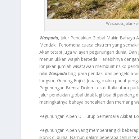
Waspada, Jalur Pe
Waspada
, Jalur Pendakian Global Makin Bahaya 
Mendaki. Fenomena cuaca ekstrem yang semakin s
Akan tetapi juga wilayah pegunungan dunia. Dan 
menunjukkan wajah berbeda. Terlebihnya dengan
lonjakan jumlah wisatawan membuat risiko penda
nilai
Waspada
bagi para pendaki dan pengelola w
longsor, Gunung Fuji di Jepang makin padat pengu
Pegunungan Brenta Dolomites di Italia utara pada
jalur pendakian global tidak lagi bisa di pandan
meningkatnya bahaya pendakian dan memang w
Pegunungan Alpen Di Tutup Sementara Akibat L
Pegunungan Alpen yang membentang di beberapa n
ikonik di dunia. Namun dalam beberapa tahun ter