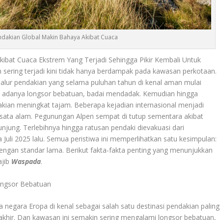
ndakian Global Makin Bahaya Akibat Cuaca
Akibat Cuaca Ekstrem Yang Terjadi Sehingga Pikir Kembali Untuk
ering terjadi kini tidak hanya berdampak pada kawasan perkotaan.
jalur pendakian yang selama puluhan tahun di kenal aman mulai
 adanya longsor bebatuan, badai mendadak. Kemudian hingga
kian meningkat tajam. Beberapa kejadian internasional menjadi
isata alam. Pegunungan Alpen sempat di tutup sementara akibat
njung. Terlebihnya hingga ratusan pendaki dievakuasi dari
 Juli 2025 lalu. Semua peristiwa ini memperlihatkan satu kesimpulan:
g dengan standar lama. Berikut fakta-fakta penting yang menunjukkan
ajib
Waspada
.
ongsor Bebatuan
egara Eropa di kenal sebagai salah satu destinasi pendakian paling
akhir. Dan kawasan ini semakin sering mengalami longsor bebatuan,