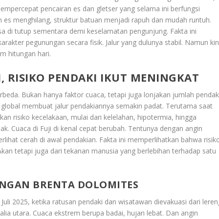
mpercepat pencairan es dan gletser yang selama ini berfungsi
san es menghilang, struktur batuan menjadi rapuh dan mudah runtuh.
ksa di tutup sementara demi keselamatan pengunjung. Fakta ini
kter pegunungan secara fisik. Jalur yang dulunya stabil. Namun kin
m hitungan hari.
, RISIKO PENDAKI IKUT MENINGKAT
beda. Bukan hanya faktor cuaca, tetapi juga lonjakan jumlah pendak
si global membuat jalur pendakiannya semakin padat. Terutama saat
n risiko kecelakaan, mulai dari kelelahan, hipotermia, hingga
k. Cuaca di Fuji di kenal cepat berubah. Tentunya dengan angin
rlihat cerah di awal pendakian. Fakta ini memperlihatkan bahwa risik
Akan tetapi juga dari tekanan manusia yang berlebihan terhadap satu
UNGAN BRENTA DOLOMITES
 Juli 2025, ketika ratusan pendaki dan wisatawan dievakuasi dari leren
lia utara. Cuaca ekstrem berupa badai, hujan lebat. Dan angin