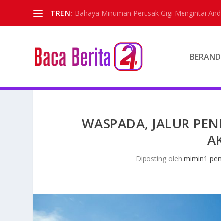
TREN:
Bahaya Minuman Perusak Gigi Mengintai And
BERAND
WASPADA, JALUR PE
A
Diposting oleh
mimin1 pen