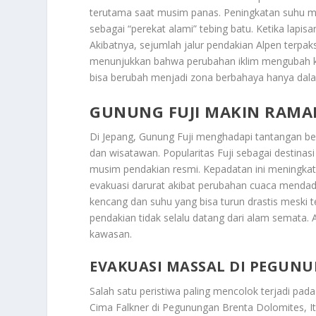
terutama saat musim panas. Peningkatan suhu me
sebagai “perekat alami” tebing batu. Ketika lapi
Akibatnya, sejumlah jalur pendakian Alpen terpa
menunjukkan bahwa perubahan iklim mengubah kara
bisa berubah menjadi zona berbahaya hanya dala
GUNUNG FUJI MAKIN RAMAI
Di Jepang, Gunung Fuji menghadapi tantangan ber
dan wisatawan. Popularitas Fuji sebagai destina
musim pendakian resmi. Kepadatan ini meningkatka
evakuasi darurat akibat perubahan cuaca mendada
kencang dan suhu yang bisa turun drastis meski te
pendakian tidak selalu datang dari alam semata. 
kawasan.
EVAKUASI MASSAL DI PEGUN
Salah satu peristiwa paling mencolok terjadi pada
Cima Falkner di Pegunungan Brenta Dolomites, Ita