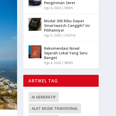
Pengiriman Seret
Agu 6, 2026
|
NEWS
Modal 300 Ribu Dapat
Smartwatch Canggih? Ini
Pilihannya!
Agu 5, 2026
|
DIGITAL
Rekomendasi Novel
Sejarah Lokal Yang Seru
Banget
Agu 4, 2026
|
NEWS
ARTIKEL TAG
AI GENERATIF
ALAT MUSIK TRADISIONAL