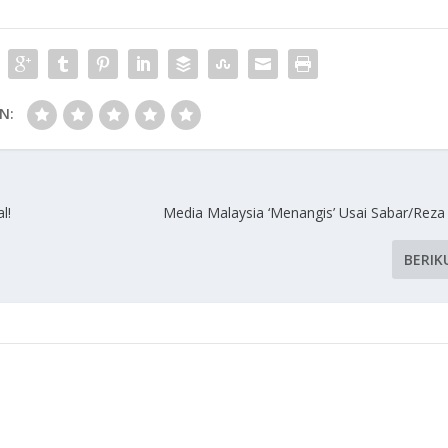
N:
l!
Media Malaysia ‘Menangis’ Usai Sabar/Reza 
BERIK