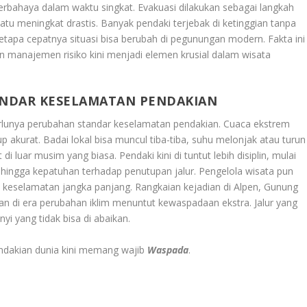
rbahaya dalam waktu singkat. Evakuasi dilakukan sebagai langkah
atu meningkat drastis. Banyak pendaki terjebak di ketinggian tanpa
pa cepatnya situasi bisa berubah di pegunungan modern. Fakta ini
n manajemen risiko kini menjadi elemen krusial dalam wisata
NDAR KESELAMATAN PENDAKIAN
perlunya perubahan standar keselamatan pendakian. Cuaca ekstrem
up akurat. Badai lokal bisa muncul tiba-tiba, suhu melonjak atau turun
i luar musim yang biasa. Pendaki kini di tuntut lebih disiplin, mulai
, hingga kepatuhan terhadap penutupan jalur. Pengelola wisata pun
keselamatan jangka panjang. Rangkaian kejadian di Alpen, Gunung
n di era perubahan iklim menuntut kewaspadaan ekstra. Jalur yang
yi yang tidak bisa di abaikan.
endakian dunia kini memang wajib
Waspada
.