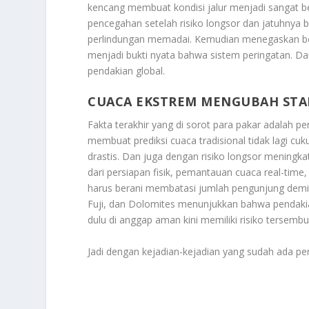
kencang membuat kondisi jalur menjadi sangat be
pencegahan setelah risiko longsor dan jatuhnya b
perlindungan memadai. Kemudian menegaskan beta
menjadi bukti nyata bahwa sistem peringatan. Da
pendakian global.
CUACA EKSTREM MENGUBAH STA
Fakta terakhir yang di sorot para pakar adalah 
membuat prediksi cuaca tradisional tidak lagi cuk
drastis. Dan juga dengan risiko longsor meningkat d
dari persiapan fisik, pemantauan cuaca real-time
harus berani membatasi jumlah pengunjung demi 
Fuji, dan Dolomites menunjukkan bahwa pendakia
dulu di anggap aman kini memiliki risiko tersembun
Jadi dengan kejadian-kejadian yang sudah ada p