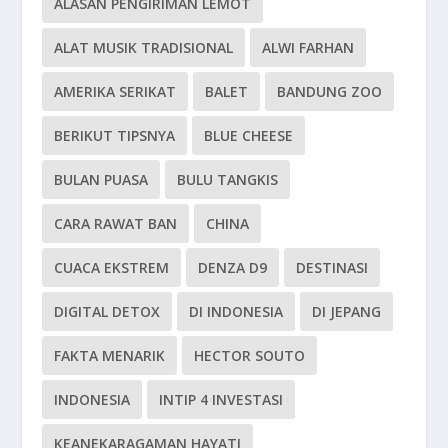
ALASAN PENGIRIMAN LEMOT
ALAT MUSIK TRADISIONAL
ALWI FARHAN
AMERIKA SERIKAT
BALET
BANDUNG ZOO
BERIKUT TIPSNYA
BLUE CHEESE
BULAN PUASA
BULU TANGKIS
CARA RAWAT BAN
CHINA
CUACA EKSTREM
DENZA D9
DESTINASI
DIGITAL DETOX
DI INDONESIA
DI JEPANG
FAKTA MENARIK
HECTOR SOUTO
INDONESIA
INTIP 4 INVESTASI
KEANEKARAGAMAN HAYATI