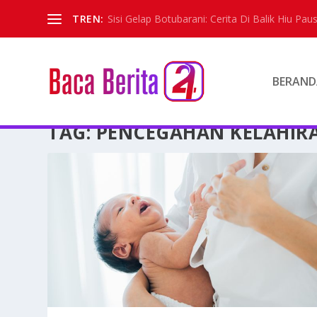
TREN:
Sisi Gelap Botubarani: Cerita Di Balik Hiu Paus
BERAND
TAG:
PENCEGAHAN KELAHIRA