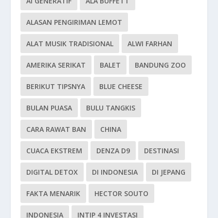
AI GENERATIF
ALA BUFFETT
ALASAN PENGIRIMAN LEMOT
ALAT MUSIK TRADISIONAL
ALWI FARHAN
AMERIKA SERIKAT
BALET
BANDUNG ZOO
BERIKUT TIPSNYA
BLUE CHEESE
BULAN PUASA
BULU TANGKIS
CARA RAWAT BAN
CHINA
CUACA EKSTREM
DENZA D9
DESTINASI
DIGITAL DETOX
DI INDONESIA
DI JEPANG
FAKTA MENARIK
HECTOR SOUTO
INDONESIA
INTIP 4 INVESTASI