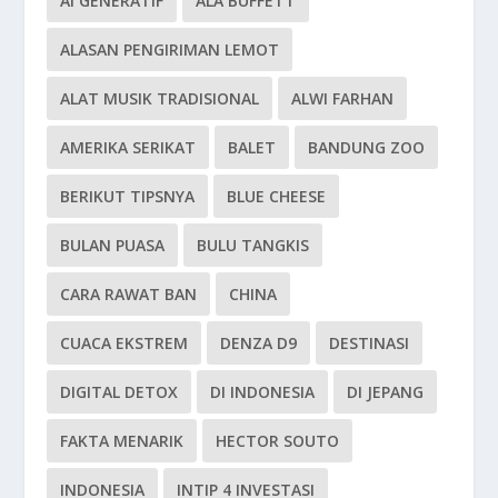
AI GENERATIF
ALA BUFFETT
ALASAN PENGIRIMAN LEMOT
ALAT MUSIK TRADISIONAL
ALWI FARHAN
AMERIKA SERIKAT
BALET
BANDUNG ZOO
BERIKUT TIPSNYA
BLUE CHEESE
BULAN PUASA
BULU TANGKIS
CARA RAWAT BAN
CHINA
CUACA EKSTREM
DENZA D9
DESTINASI
DIGITAL DETOX
DI INDONESIA
DI JEPANG
FAKTA MENARIK
HECTOR SOUTO
INDONESIA
INTIP 4 INVESTASI