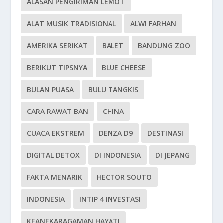
ALASAN PENGIRIMAN LEMOT
ALAT MUSIK TRADISIONAL
ALWI FARHAN
AMERIKA SERIKAT
BALET
BANDUNG ZOO
BERIKUT TIPSNYA
BLUE CHEESE
BULAN PUASA
BULU TANGKIS
CARA RAWAT BAN
CHINA
CUACA EKSTREM
DENZA D9
DESTINASI
DIGITAL DETOX
DI INDONESIA
DI JEPANG
FAKTA MENARIK
HECTOR SOUTO
INDONESIA
INTIP 4 INVESTASI
KEANEKARAGAMAN HAYATI