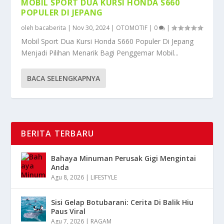
MOBIL SPORT DUA KURSI HONDA S660
POPULER DI JEPANG
oleh
bacaberita
|
Nov 30, 2024
|
OTOMOTIF
|
0
|
Mobil Sport Dua Kursi Honda S660 Populer Di Jepang
Menjadi Pilihan Menarik Bagi Penggemar Mobil...
BACA SELENGKAPNYA
BERITA TERBARU
Bahaya Minuman Perusak Gigi Mengintai
Anda
Agu 8, 2026
|
LIFESTYLE
Sisi Gelap Botubarani: Cerita Di Balik Hiu
Paus Viral
Agu 7, 2026
|
RAGAM