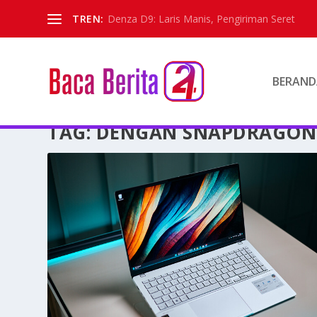
TREN:
Denza D9: Laris Manis, Pengiriman Seret
BERAND
TAG:
DENGAN SNAPDRAGON 