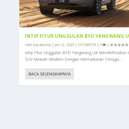
INTIP FITUR UNGGULAN BYD YANGWANG U
oleh
bacaberita
|
Jun 12, 2025
|
OTOMOTIF
|
0
|
Intip Fitur Unggulan BYD Yangwang U8 Mendefinisikan 
SUV Mewah Modern Dengan Memadukan Tenaga...
BACA SELENGKAPNYA