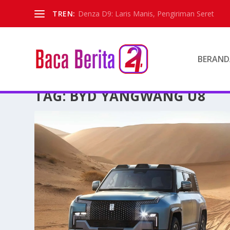
TREN:
Denza D9: Laris Manis, Pengiriman Seret
BERAND
TAG:
BYD YANGWANG U8