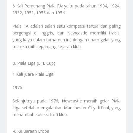
6 Kali Pemenang Piala FA: yaitu pada tahun 1904, 1924,
1932, 1951, 1953 dan 1954.
Piala FA adalah salah satu kompetisi tertua dan paling
bergengsi di Inggris, dan Newcastle memiliki tradisi
yang kaya dalam turnamen ini, dengan enam gelar yang
mereka raih sepanjang sejarah klub.
Piala Liga (EFL Cup)
1 Kali Juara Piala Liga:
1976
Selanjutnya pada 1976, Newcastle meraih gelar Piala
Liga setelah mengalahkan Manchester City di final, yang
menambah koleksi trofi klub.
Kejuaraan Eropa