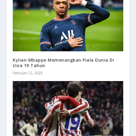
Kylian Mbappe Memenangkan Piala Dunia Di
Usia 19 Tahun
Februari 12, 2025