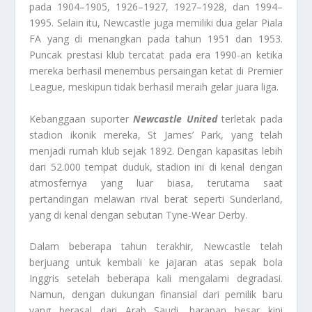
pada 1904–1905, 1926–1927, 1927–1928, dan 1994–
1995. Selain itu, Newcastle juga memiliki dua gelar Piala
FA yang di menangkan pada tahun 1951 dan 1953.
Puncak prestasi klub tercatat pada era 1990-an ketika
mereka berhasil menembus persaingan ketat di Premier
League, meskipun tidak berhasil meraih gelar juara liga.
Kebanggaan suporter
Newcastle United
terletak pada
stadion ikonik mereka, St James’ Park, yang telah
menjadi rumah klub sejak 1892. Dengan kapasitas lebih
dari 52.000 tempat duduk, stadion ini di kenal dengan
atmosfernya yang luar biasa, terutama saat
pertandingan melawan rival berat seperti Sunderland,
yang di kenal dengan sebutan Tyne-Wear Derby.
Dalam beberapa tahun terakhir, Newcastle telah
berjuang untuk kembali ke jajaran atas sepak bola
Inggris setelah beberapa kali mengalami degradasi.
Namun, dengan dukungan finansial dari pemilik baru
yang berasal dari Arab Saudi, harapan besar kini