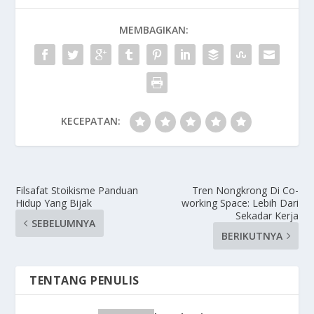
MEMBAGIKAN:
KECEPATAN:
Filsafat Stoikisme Panduan
Tren Nongkrong Di Co-
Hidup Yang Bijak
working Space: Lebih Dari
Sekadar Kerja
SEBELUMNYA
BERIKUTNYA
TENTANG PENULIS