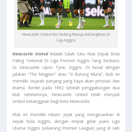
Newcastle United Kini Sedang Menuju Kebangkitan Di
Liga Inggris
Newcastle United
Adalah Salah Satu Klub Sepak Bola
Paling Terkenal Di Liga Premier Inggris Yang Berbasis
Di Newcastle Upon Tyne, Inggris. Di kenal dengan
julukan “The Magpies” atau “Si Burung Murai”, klub ini
memiliki sejarah panjang yang kaya akan prestasi dan
drama. Berdiri pada 1892 setelah penggabungan dua
klub sebelumnya, Newcastle United telah menjadi
simbol kebanggaan bagi kota Newcastle.
Klub ini memiliki rekam jejak yang mengesankan di
sepak bola Inggris, dengan empat gelar juara Liga
Utama Inggris (sekarang Premier League) yang di raih