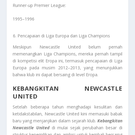
Runner-up Premier League:
1995–1996
Pencapaian di Liga Europa dan Liga Champions
Meskipun Newcastle United belum pernah
memenangkan Liga Champions, mereka pernah tampil
di kompetisi elit Eropa ini, termasuk pencapaian di Liga
Europa pada musim 2012–2013, yang menunjukkan
bahwa klub ini dapat bersaing di level Eropa.
KEBANGKITAN NEWCASTLE
UNITED
Setelah beberapa tahun menghadapi kesulitan dan
ketidakstabilan, Newcastle United kini memasuki babak
baru yang menjanjikan dalam sejarah klub.
Kebangkitan
Newcastle United
di mulai sejak perubahan besar di
struktur kepemilikan dan ambisi untuk kembali bersaing