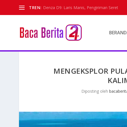
TREN:
Denza D9: Laris Manis, Pengiriman Seret
BERAND
MENGEKSPLOR PUL
KALI
Diposting oleh
bacaberit