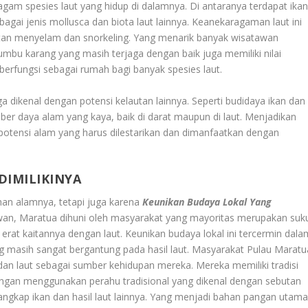
am spesies laut yang hidup di dalamnya. Di antaranya terdapat ikan
bagai jenis mollusca dan biota laut lainnya. Keanekaragaman laut ini
atan menyelam dan snorkeling. Yang menarik banyak wisatawan
u karang yang masih terjaga dengan baik juga memiliki nilai
 berfungsi sebagai rumah bagi banyak spesies laut.
ga dikenal dengan potensi kelautan lainnya. Seperti budidaya ikan dan
er daya alam yang kaya, baik di darat maupun di laut. Menjadikan
potensi alam yang harus dilestarikan dan dimanfaatkan dengan
DIMILIKINYA
han alamnya, tetapi juga karena
Keunikan Budaya Lokal Yang
awan, Maratua dihuni oleh masyarakat yang mayoritas merupakan suk
rat kaitannya dengan laut. Keunikan budaya lokal ini tercermin dala
yang masih sangat bergantung pada hasil laut. Masyarakat Pulau Maratu
n laut sebagai sumber kehidupan mereka. Mereka memiliki tradisi
ngan menggunakan perahu tradisional yang dikenal dengan sebutan
angkap ikan dan hasil laut lainnya. Yang menjadi bahan pangan utam