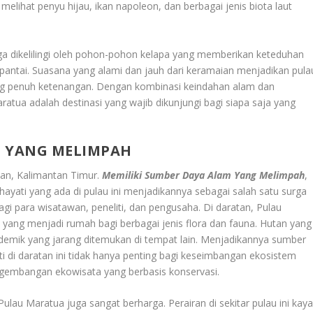
elihat penyu hijau, ikan napoleon, dan berbagai jenis biota laut
juga dikelilingi oleh pohon-pohon kelapa yang memberikan keteduhan
i pantai. Suasana yang alami dan jauh dari keramaian menjadikan pula
yang penuh ketenangan. Dengan kombinasi keindahan alam dan
ratua adalah destinasi yang wajib dikunjungi bagi siapa saja yang
M YANG MELIMPAH
wan, Kalimantan Timur.
Memiliki Sumber Daya Alam Yang Melimpah
,
ayati yang ada di pulau ini menjadikannya sebagai salah satu surga
bagi para wisatawan, peneliti, dan pengusaha. Di daratan, Pulau
 yang menjadi rumah bagi berbagai jenis flora dan fauna. Hutan yang
demik yang jarang ditemukan di tempat lain. Menjadikannya sumber
 di daratan ini tidak hanya penting bagi keseimbangan ekosistem
ngembangan ekowisata yang berbasis konservasi.
ulau Maratua juga sangat berharga. Perairan di sekitar pulau ini kay