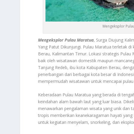
Mengeksplor Pulau
Mengeksplor Pulau Maratua
, Surga Diujung Kal
Yang Patut Dikunjungi. Pulau Maratua terletak 
Berau, Kalimantan Timur. Lokasi strategis Pulau
baik oleh wisatawan domestik maupun mancanegara
Tanjung Redeb, ibu kota Kabupaten Berau, dengan
penerbangan dari berbagai kota besar di Indone
mempermudah wisatawan untuk mencapai pulau i
Keberadaan Pulau Maratua yang berada di tengah
keindahan alam bawah laut yang luar biasa. Dikelil
menawarkan pengalaman wisata yang unik dan tak t
tropis memberikan keanekaragaman hayati yang ka
untuk kegiatan menyelam, snorkeling, dan eksplor