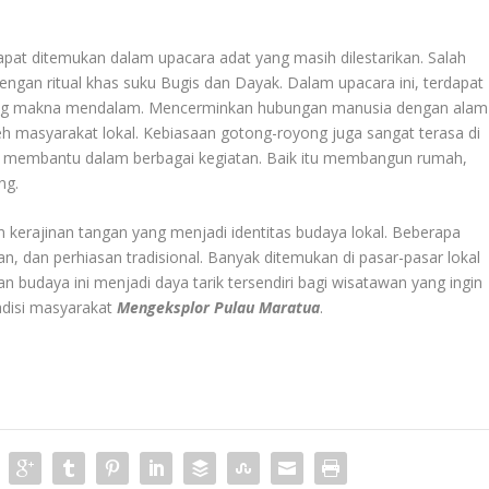
apat ditemukan dalam upacara adat yang masih dilestarikan. Salah
ngan ritual khas suku Bugis dan Dayak. Dalam upacara ini, terdapat
dung makna mendalam. Mencerminkan hubungan manusia dengan alam
 oleh masyarakat lokal. Kebiasaan gotong-royong juga sangat terasa di
ng membantu dalam berbagai kegiatan. Baik itu membangun rumah,
ng.
an kerajinan tangan yang menjadi identitas budaya lokal. Beberapa
n, dan perhiasan tradisional. Banyak ditemukan di pasar-pasar lokal
n budaya ini menjadi daya tarik tersendiri bagi wisatawan yang ingin
adisi masyarakat
Mengeksplor Pulau Maratua
.