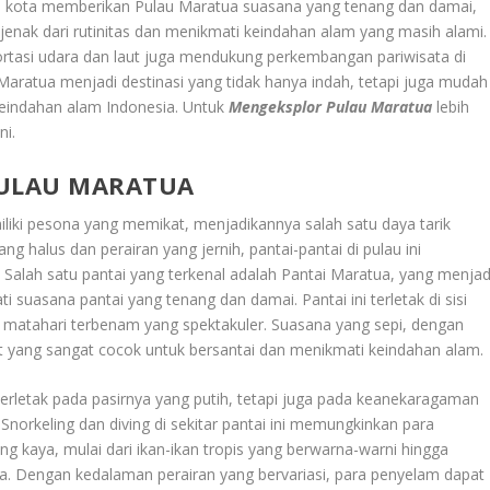
ian kota memberikan Pulau Maratua suasana yang tenang dan damai,
ejenak dari rutinitas dan menikmati keindahan alam yang masih alami.
ortasi udara dan laut juga mendukung perkembangan pariwisata di
 Maratua menjadi destinasi yang tidak hanya indah, tetapi juga mudah
keindahan alam Indonesia. Untuk
Mengeksplor Pulau Maratua
lebih
ni.
PULAU MARATUA
iki pesona yang memikat, menjadikannya salah satu daya tarik
g halus dan perairan yang jernih, pantai-pantai di pulau ini
alah satu pantai yang terkenal adalah Pantai Maratua, yang menjad
 suasana pantai yang tenang dan damai. Pantai ini terletak di sisi
atahari terbenam yang spektakuler. Suasana yang sepi, dengan
t yang sangat cocok untuk bersantai dan menikmati keindahan alam.
erletak pada pasirnya yang putih, tetapi juga pada keanekaragaman
 Snorkeling dan diving di sekitar pantai ini memungkinkan para
g kaya, mulai dari ikan-ikan tropis yang berwarna-warni hingga
a. Dengan kedalaman perairan yang bervariasi, para penyelam dapat