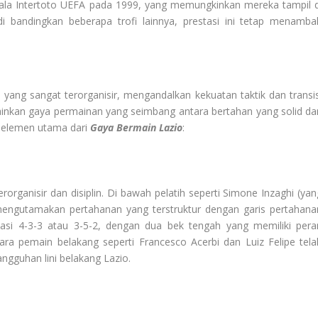
Piala Intertoto UEFA pada 1999, yang memungkinkan mereka tampil d
 di bandingkan beberapa trofi lainnya, prestasi ini tetap menamba
yang sangat terorganisir, mengandalkan kekuatan taktik dan transis
ainkan gaya permainan yang seimbang antara bertahan yang solid da
a elemen utama dari
Gaya Bermain Lazio
:
organisir dan disiplin. Di bawah pelatih seperti Simone Inzaghi (yan
i mengutamakan pertahanan yang terstruktur dengan garis pertahana
si 4-3-3 atau 3-5-2, dengan dua bek tengah yang memiliki pera
ara pemain belakang seperti Francesco Acerbi dan Luiz Felipe tela
gguhan lini belakang Lazio.