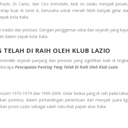
Paolo Di Canio, dan Ciro Immobile, klub ini selalu menjadi pesain
 tetap kuat di Serie A, berusaha untuk meraih lebih banyak gelar da
ak bola Italia.
 tradisi dan prestasi. Dengan penggemar setia dan sejarah yang kaya
ti dalam sepak bola Italia.
TELAH DI RAIH OLEH KLUB LAZIO
emiliki sejarah panjang dan prestasi yang signifikan baik di tingka
beberapa
Pencapaian Penting Yang Telah Di
Raih Oleh Klub
Lazio
:
a musim 1973-1974 dan 1999-2000. Gelar kedua yang di raih pada tahu
kan Juventus dalam pertandingan penentuan dan menjadi juara lig
an posisi Lazio sebagai salah satu klub papan atas Italia.