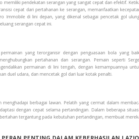
o memiliki pendekatan serangan yang sangat cepat dan efektif. Ketik
ansisi cepat dari pertahanan ke serangan, memanfaatkan kecepata
ro Immobile di lini depan, yang dikenal sebagai pencetak gol ulung
luang serangan cepat ini.
n permainan yang terorganisir dengan penguasaan bola yang baik
menghubungkan pertahanan dan serangan. Pemain seperti Serge
engendalikan permainan di lini tengah, dengan kemampuannya untu
uel udara, dan mencetak gol dari luar kotak penalti.
dalam menghadapi berbagai lawan. Pelatih yang cermat dalam membac
aptasi dengan cepat selama pertandingan. Dalam beberapa situasi
h bertahan tergantung pada kebutuhan pertandingan, membuat merek
PERAN PENTING DALAM KEBERHASILAN LAZIO