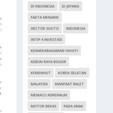
DI INDONESIA
DI JEPANG
FAKTA MENARIK
a
h
HECTOR SOUTO
INDONESIA
I
INTIP 4 INVESTASI
i
KEANEKARAGAMAN HAYATI
n
a
KEBUN RAYA BOGOR
n
KEMENHUT
KOREA SELATAN
s
MALAYSIA
MANFAAT BALET
.
i
MEMACU ADRENALIN
MOTOR BEKAS
PADA ANAK
p