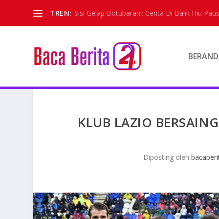
TREN:
Sisi Gelap Botubarani: Cerita Di Balik Hiu Paus
BERAND
KLUB LAZIO BERSAING
Diposting oleh
bacaberi