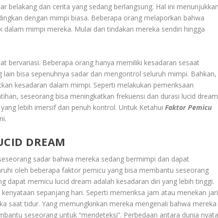
r belakang dan cerita yang sedang berlangsung. Hal ini menunjukka
bandingkan dengan mimpi biasa. Beberapa orang melaporkan bahwa
 dalam mimpi mereka. Mulai dari tindakan mereka sendiri hingga
at bervariasi. Beberapa orang hanya memiliki kesadaran sesaat
lain bisa sepenuhnya sadar dan mengontrol seluruh mimpi. Bahkan,
atkan kesadaran dalam mimpi. Seperti melakukan pemeriksaan
tihan, seseorang bisa meningkatkan frekuensi dan durasi lucid drea
ng lebih imersif dan penuh kontrol. Untuk Ketahui
Faktor Pemicu
ni.
UCID DREAM
seseorang sadar bahwa mereka sedang bermimpi dan dapat
aruhi oleh beberapa faktor pemicu yang bisa membantu seseorang
 dapat memicu lucid dream adalah kesadaran diri yang lebih tinggi.
kenyataan sepanjang hari. Seperti memeriksa jam atau menekan jar
ka saat tidur. Yang memungkinkan mereka mengenali bahwa mereka
mbantu seseorang untuk “mendeteksi”. Perbedaan antara dunia nyat