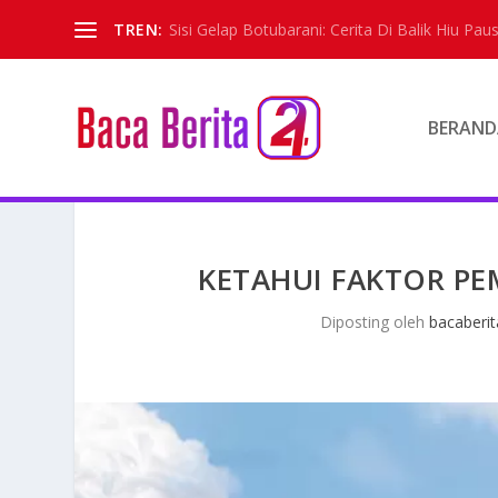
TREN:
Sisi Gelap Botubarani: Cerita Di Balik Hiu Paus
BERAND
KETAHUI FAKTOR P
Diposting oleh
bacaberit