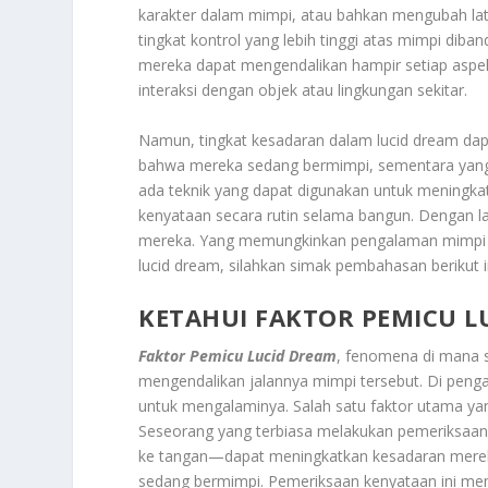
karakter dalam mimpi, atau bahkan mengubah lata
tingkat kontrol yang lebih tinggi atas mimpi di
mereka dapat mengendalikan hampir setiap aspek
interaksi dengan objek atau lingkungan sekitar.
Namun, tingkat kesadaran dalam lucid dream dap
bahwa mereka sedang bermimpi, sementara yang 
ada teknik yang dapat digunakan untuk meningk
kenyataan secara rutin selama bangun. Dengan la
mereka. Yang memungkinkan pengalaman mimpi ya
lucid dream, silahkan simak pembahasan berikut i
KETAHUI FAKTOR PEMICU L
Faktor Pemicu Lucid Dream
, fenomena di mana 
mengendalikan jalannya mimpi tersebut. Di peng
untuk mengalaminya. Salah satu faktor utama yang
Seseorang yang terbiasa melakukan pemeriksaan 
ke tangan—dapat meningkatkan kesadaran mere
sedang bermimpi. Pemeriksaan kenyataan ini me