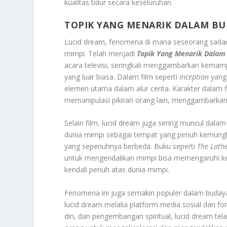
kualitas tidur secara keseluruhan.
TOPIK YANG MENARIK DALAM B
Lucid dream, fenomena di mana seseorang sada
mimpi. Telah menjadi
Topik Yang Menarik Dalam
acara televisi, seringkali menggambarkan kema
yang luar biasa. Dalam film seperti
Inception
yang 
elemen utama dalam alur cerita. Karakter dalam 
memanipulasi pikiran orang lain, menggambarkan
Selain film, lucid dream juga sering muncul dalam
dunia mimpi sebagai tempat yang penuh kemungk
yang sepenuhnya berbeda. Buku seperti
The Lath
untuk mengendalikan mimpi bisa memengaruhi ke
kendali penuh atas dunia mimpi.
Fenomena ini juga semakin populer dalam budaya
lucid dream melalui platform media sosial dan f
diri, dan pengembangan spiritual, lucid dream te