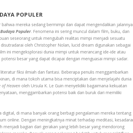
UDAYA POPULER
r bahwa mereka sedang bermimpi dan dapat mengendalikan jalannya
 Budaya Populer
. Fenomena ini sering muncul dalam film, buku, dan
mpuan seseorang untuk mengubah realitas mimpi menjadi sesuatu
disutradarai oleh Christopher Nolan, lucid dream digunakan sebagai
film ini mengeksplorasi dunia mimpi untuk merancang ide-ide atau
 potensi besar yang dapat dicapai dengan menguasai mimpi sadar.
 literatur fiksi ilmiah dan fantasi. Beberapa penulis menggambarkan
inan, di mana tokoh utama bisa menciptakan dan menjelajahi dunia
e of Heaven
oleh Ursula K. Le Guin menyelidiki bagaimana kekuatan
nyataan, menggambarkan potensi baik dan buruk dari memiliki
 digital, di mana banyak orang berbagi pengalaman mereka tentang
orum online. Dengan meningkatnya minat terhadap meditasi, kesadara
lah menjadi bagian dari gerakan yang lebih besar yang mendorong