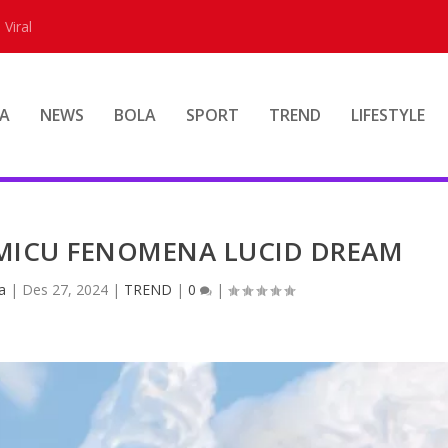
 Viral
A
NEWS
BOLA
SPORT
TREND
LIFESTYLE
EMICU FENOMENA LUCID DREAM
a
|
Des 27, 2024
|
TREND
|
0
|