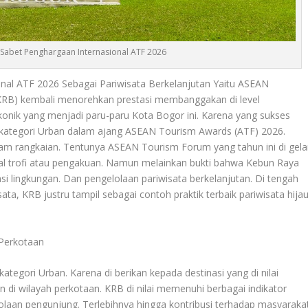
Sabet Penghargaan Internasional ATF 2026
nal ATF 2026 Sebagai Pariwisata Berkelanjutan Yaitu ASEAN
RB) kembali menorehkan prestasi membanggakan di level
ikonik yang menjadi paru-paru Kota Bogor ini. Karena yang sukses
kategori Urban dalam ajang ASEAN Tourism Awards (ATF) 2026.
m rangkaian. Tentunya ASEAN Tourism Forum yang tahun ini di gela
soal trofi atau pengakuan. Namun melainkan bukti bahwa
Kebun Raya
lingkungan. Dan pengelolaan pariwisata berkelanjutan. Di tengah
ta, KRB justru tampil sebagai contoh praktik terbaik pariwisata hija
 Perkotaan
egori Urban. Karena di berikan kepada destinasi yang di nilai
 di wilayah perkotaan. KRB di nilai memenuhi berbagai indikator
elolaan pengunjung. Terlebihnya hingga kontribusi terhadap masyaraka