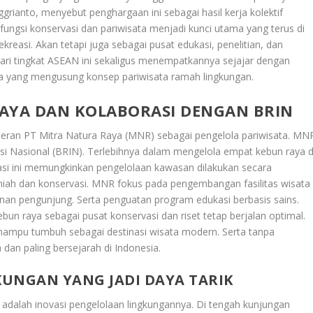
grianto, menyebut penghargaan ini sebagai hasil kerja kolektif
ungsi konservasi dan pariwisata menjadi kunci utama yang terus di
kreasi. Akan tetapi juga sebagai pusat edukasi, penelitian, dan
ari tingkat ASEAN ini sekaligus menempatkannya sejajar dengan
ara yang mengusung konsep pariwisata ramah lingkungan.
RAYA DAN KOLABORASI DENGAN BRIN
 peran PT Mitra Natura Raya (MNR) sebagai pengelola pariwisata. MN
si Nasional (BRIN). Terlebihnya dalam mengelola empat kebun raya d
si ini memungkinkan pengelolaan kawasan dilakukan secara
lmiah dan konservasi. MNR fokus pada pengembangan fasilitas wisata
anan pengunjung. Serta penguatan program edukasi berbasis sains.
un raya sebagai pusat konservasi dan riset tetap berjalan optimal.
mampu tumbuh sebagai destinasi wisata modern. Serta tanpa
 dan paling bersejarah di Indonesia.
KUNGAN YANG JADI DAYA TARIK
 adalah inovasi pengelolaan lingkungannya. Di tengah kunjungan