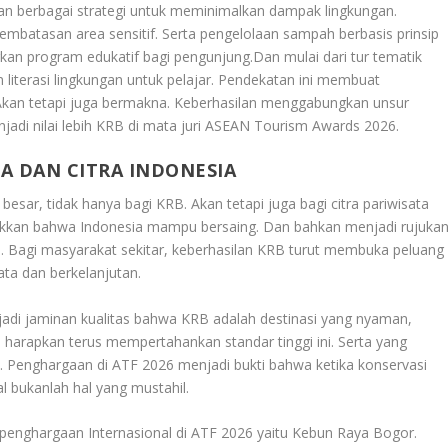
n berbagai strategi untuk meminimalkan dampak lingkungan.
pembatasan area sensitif. Serta pengelolaan sampah berbasis prinsip
rkan program edukatif bagi pengunjung.Dan mulai dari tur tematik
literasi lingkungan untuk pelajar. Pendekatan ini membuat
kan tetapi juga bermakna. Keberhasilan menggabungkan unsur
enjadi nilai lebih KRB di mata juri ASEAN Tourism Awards 2026.
TA DAN CITRA INDONESIA
sar, tidak hanya bagi KRB. Akan tetapi juga bagi citra pariwisata
unjukkan bahwa Indonesia mampu bersaing. Dan bahkan menjadi rujuka
n. Bagi masyarakat sekitar, keberhasilan KRB turut membuka peluang
ata dan berkelanjutan.
adi jaminan kualitas bahwa KRB adalah destinasi yang nyaman,
 harapkan terus mempertahankan standar tinggi ini. Serta yang
sia. Penghargaan di ATF 2026 menjadi bukti bahwa ketika konservasi
al bukanlah hal yang mustahil.
n penghargaan Internasional di ATF 2026 yaitu
Kebun Raya Bogor
.