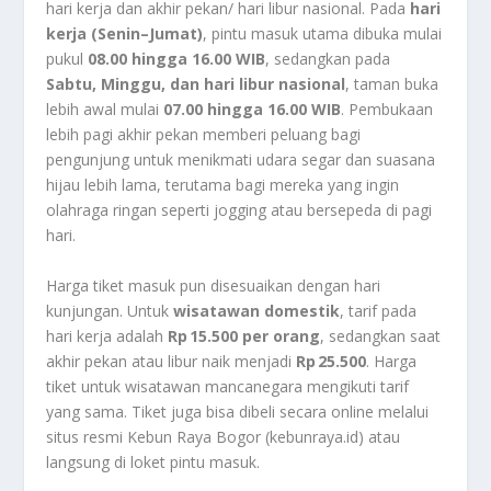
hari kerja dan akhir pekan/ hari libur nasional. Pada
hari
kerja (Senin–Jumat)
, pintu masuk utama dibuka mulai
pukul
08.00 hingga 16.00 WIB
, sedangkan pada
Sabtu, Minggu, dan hari libur nasional
, taman buka
lebih awal mulai
07.00 hingga 16.00 WIB
.
Pembukaan
lebih pagi akhir pekan memberi peluang bagi
pengunjung untuk menikmati udara segar dan suasana
hijau lebih lama, terutama bagi mereka yang ingin
olahraga ringan seperti jogging atau bersepeda di pagi
hari
.
Harga tiket masuk pun disesuaikan dengan hari
kunjungan. Untuk
wisatawan domestik
, tarif pada
hari kerja adalah
Rp 15.500 per orang
, sedangkan saat
akhir pekan atau libur naik menjadi
Rp 25.500
.
Harga
tiket untuk wisatawan mancanegara mengikuti tarif
yang sama
.
Tiket juga bisa dibeli secara online melalui
situs resmi Kebun Raya Bogor (kebunraya.id) atau
langsung di loket pintu masuk.