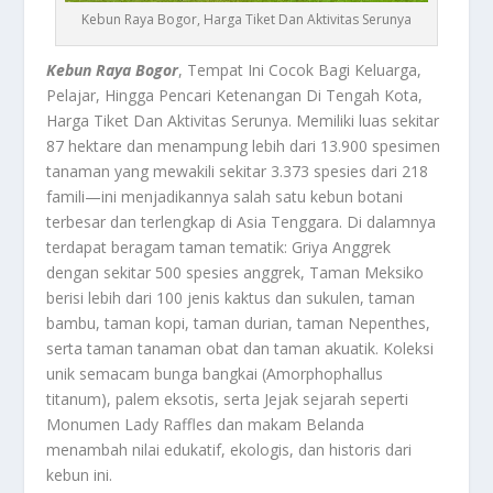
Kebun Raya Bogor, Harga Tiket Dan Aktivitas Serunya
Kebun Raya Bogor
, Tempat Ini Cocok Bagi Keluarga,
Pelajar, Hingga Pencari Ketenangan Di Tengah Kota,
Harga Tiket Dan Aktivitas Serunya. M
emiliki luas sekitar
87 hektare dan menampung lebih dari 13.900 spesimen
tanaman yang mewakili sekitar 3.373 spesies dari 218
famili—ini menjadikannya salah satu kebun botani
terbesar dan terlengkap di Asia Tenggara
.
Di dalamnya
terdapat beragam taman tematik: Griya Anggrek
dengan sekitar 500 spesies anggrek, Taman Meksiko
berisi lebih dari 100 jenis kaktus dan sukulen, taman
bambu, taman kopi, taman durian, taman Nepenthes,
serta taman tanaman obat dan taman akuatik
.
Koleksi
unik semacam bunga bangkai (Amorphophallus
titanum), palem eksotis, serta Jejak sejarah seperti
Monumen Lady Raffles dan makam Belanda
menambah nilai edukatif, ekologis, dan historis dari
kebun ini
.