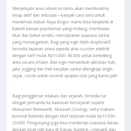
Menjelajahi area seluas ini tentu akan membuatmu
tetap aktif dan antusias—banyak cara seru untuk
menikmati Kebun Raya Bogor. Kamu bisa berpiknik di
bawah kanopi pepohonan yang rindang, membawa
tikar dan bekal sendiri, menciptakan suasana santai
yang menyegarkan
.
Bagi yang ingin lebih eksploratif,
tersedia layanan sewa sepeda atau scooter elektrik
dengan tarif mulai Rp15.000–40.000 untuk berkeliling
area secara efisien
.
Bila ingin menambah aktivitas fisik,
jalur jogging dan trek berjalan santai dilengkapi angin
sejuk, cocok untuk serumit apapun rute yang kamu pilih
.
Bagi penggemar edukasi dan sejarah, tersedia tur
dengan pemandu ke kawasan bersejarah seperti
Monumen Reinwardt, Museum Zoologi, serta makam
kolonial Belanda dengan tiket terpisah mulai Rp15.000–
25.000
.
Pengunjung juga bisa menikmati suasana danau
dengan boat ride baru di Danau Gunting—menarik dan