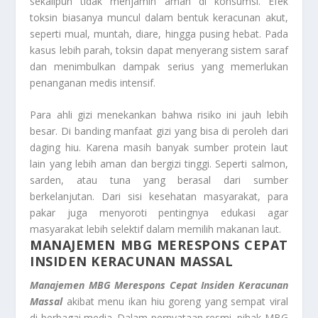
sekalipun tidak menjamin aman di konsumsi. Efek
toksin biasanya muncul dalam bentuk keracunan akut,
seperti mual, muntah, diare, hingga pusing hebat. Pada
kasus lebih parah, toksin dapat menyerang sistem saraf
dan menimbulkan dampak serius yang memerlukan
penanganan medis intensif.
Para ahli gizi menekankan bahwa risiko ini jauh lebih
besar. Di banding manfaat gizi yang bisa di peroleh dari
daging hiu. Karena masih banyak sumber protein laut
lain yang lebih aman dan bergizi tinggi. Seperti salmon,
sarden, atau tuna yang berasal dari sumber
berkelanjutan. Dari sisi kesehatan masyarakat, para
pakar juga menyoroti pentingnya edukasi agar
masyarakat lebih selektif dalam memilih makanan laut.
MANAJEMEN MBG MERESPONS CEPAT
INSIDEN KERACUNAN MASSAL
Manajemen MBG Merespons Cepat Insiden Keracunan
Massal
akibat menu ikan hiu goreng yang sempat viral
di berbagai media. Dalam pernyataan resmi, pihak MBG