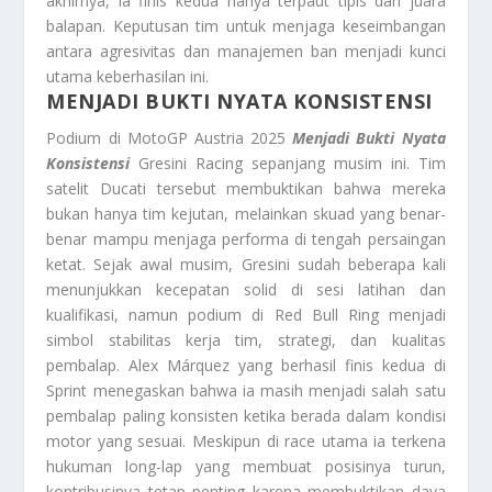
akhirnya, ia finis kedua hanya terpaut tipis dari juara
balapan. Keputusan tim untuk menjaga keseimbangan
antara agresivitas dan manajemen ban menjadi kunci
utama keberhasilan ini.
MENJADI BUKTI NYATA KONSISTENSI
Podium di MotoGP Austria 2025
Menjadi Bukti Nyata
Konsistensi
Gresini Racing sepanjang musim ini. Tim
satelit Ducati tersebut membuktikan bahwa mereka
bukan hanya tim kejutan, melainkan skuad yang benar-
benar mampu menjaga performa di tengah persaingan
ketat. Sejak awal musim, Gresini sudah beberapa kali
menunjukkan kecepatan solid di sesi latihan dan
kualifikasi, namun podium di Red Bull Ring menjadi
simbol stabilitas kerja tim, strategi, dan kualitas
pembalap. Alex Márquez yang berhasil finis kedua di
Sprint menegaskan bahwa ia masih menjadi salah satu
pembalap paling konsisten ketika berada dalam kondisi
motor yang sesuai. Meskipun di race utama ia terkena
hukuman long-lap yang membuat posisinya turun,
kontribusinya tetap penting karena membuktikan daya