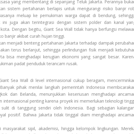
raksasa yang membentang di sepanjang Teluk Jakarta. Perannya buka
an sistem pertahanan berlapis untuk mengurangi risiko banjir rob
biasanya meluap ke pemukiman warga dapat di bendung, sehingg
yek ini juga akan terintegrasi dengan sistem polder dan kanal yan
kota. Dengan begitu, Giant Sea Wall tidak hanya berfungsi melawa
 banjir akibat curah hujan tinggi.
rapkan menjadi benteng pertahanan Jakarta terhadap dampak perubaha
 akan terus berlanjut, sehingga perlindungan fisik menjadi kebutuha
karta bisa menghadapi kerugian ekonomi yang sangat besar. Karen
mukiman padat penduduk terancam rusak.
ant Sea Wall di level internasional cukup beragam, mencerminka
 Banyak pihak menilai langkah pemerintah Indonesia membicaraka
ongkok dan Belanda, menunjukkan keseriusan menghadapi ancama
n internasional penting karena proyek ini memerlukan teknologi tinggi
ulit di tanggung sendiri oleh Indonesia. Bagi sebagian kalangan
yal positif. Bahwa Jakarta tidak tinggal diam menghadapi ancama
ari masyarakat sipil, akademisi, hingga kelompok lingkungan. Merek