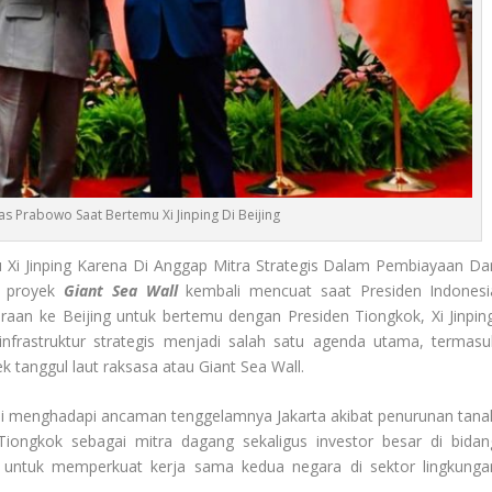
as Prabowo Saat Bertemu Xi Jinping Di Beijing
Xi Jinping Karena Di Anggap Mitra Strategis Dalam Pembiayaan Da
i proyek
Giant Sea Wall
kembali mencuat saat Presiden Indonesi
an ke Beijing untuk bertemu dengan Presiden Tiongkok, Xi Jinping
frastruktur strategis menjadi salah satu agenda utama, termasu
ek tanggul laut raksasa atau Giant Sea Wall.
usi menghadapi ancaman tenggelamnya Jakarta akibat penurunan tana
iongkok sebagai mitra dagang sekaligus investor besar di bidan
ng untuk memperkuat kerja sama kedua negara di sektor lingkunga