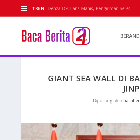
TREN:
Denza D9: Laris Manis, Pengiriman Seret
BERAND
GIANT SEA WALL DI B
JINP
Diposting oleh
bacaber