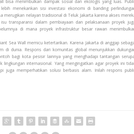
l bisa menimbulkan dampak sosial dan ekologis yang luas. Publi
 lebih menekankan sisi investasi ekonomi di banding perlindunga
sa merugikan nelayan tradisional di Teluk Jakarta karena akses merek
u, isu transparansi dalam pembiayaan dan pelaksanaan proyek jug
belumnya di mana proyek infrastruktur besar rawan menimbulka
iant Sea Wall memicu ketertarikan. Karena Jakarta di anggap sebaga
am di dunia. Respons dari komunitas global menunjukkan dukunga
ntoh bagi kota pesisir lainnya yang menghadapi tantangan serupa
k lingkungan internasional. Yang mengingatkan agar proyek ini tida
i juga memperhatikan solusi berbasis alam. Inilah respons publi