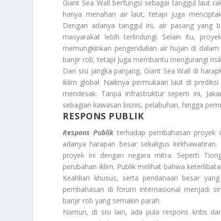
Giant Sea Wall berfungsi sebagai tanggul laut 
hanya menahan air laut, tetapi juga menciptak
Dengan adanya tanggul ini, air pasang yang 
masyarakat lebih terlindungi. Selain itu, pro
memungkinkan pengendalian air hujan di dalam 
banjir rob, tetapi juga membantu mengurangi risiko
Dari sisi jangka panjang, Giant Sea Wall di ha
iklim global. Naiknya permukaan laut di prediksi
mendesak. Tanpa infrastruktur seperti ini, Ja
sebagian kawasan bisnis, pelabuhan, hingga pe
RESPONS PUBLIK
Respons Publik
terhadap pembahasan proyek Gi
adanya harapan besar sekaligus kekhawatiran.
proyek ini dengan negara mitra. Seperti Ti
perubahan iklim. Publik melihat bahwa keterlibata
Keahlian khusus, serta pendanaan besar yang s
pembahasan di forum internasional menjadi sin
banjir rob yang semakin parah.
Namun, di sisi lain, ada pula respons kritis d