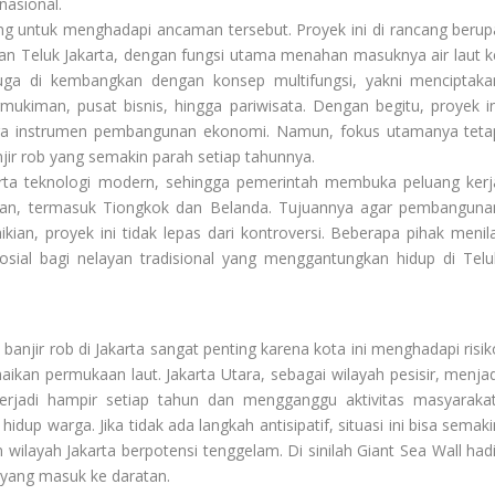
nasional.
ang untuk menghadapi ancaman tersebut. Proyek ini di rancang berup
an Teluk Jakarta, dengan fungsi utama menahan masuknya air laut k
 juga di kembangkan dengan konsep multifungsi, yakni menciptaka
ukiman, pusat bisnis, hingga pariwisata. Dengan begitu, proyek in
 juga instrumen pembangunan ekonomi. Namun, fokus utamanya teta
jir rob yang semakin parah setiap tahunnya.
rta teknologi modern, sehingga pemerintah membuka peluang kerj
an, termasuk Tiongkok dan Belanda. Tujuannya agar pembanguna
ikian, proyek ini tidak lepas dari kontroversi. Beberapa pihak menila
ial bagi nelayan tradisional yang menggantungkan hidup di Telu
njir rob di Jakarta sangat penting karena kota ini menghadapi risik
ikan permukaan laut. Jakarta Utara, sebagai wilayah pesisir, menjad
terjadi hampir setiap tahun dan mengganggu aktivitas masyarakat
idup warga. Jika tidak ada langkah antisipatif, situasi ini bisa semak
layah Jakarta berpotensi tenggelam. Di sinilah Giant Sea Wall hadi
t yang masuk ke daratan.