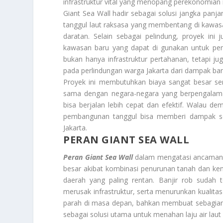
infrastruktur vital yang menopang perekonomian 
Giant Sea Wall hadir sebagai solusi jangka panj
tanggul laut raksasa yang membentang di kawas
daratan. Selain sebagai pelindung, proyek ini
kawasan baru yang dapat di gunakan untuk perm
bukan hanya infrastruktur pertahanan, tetapi
pada perlindungan warga Jakarta dari dampak ban
Proyek ini membutuhkan biaya sangat besar se
sama dengan negara-negara yang berpengalam
bisa berjalan lebih cepat dan efektif. Walau dem
pembangunan tanggul bisa memberi dampak sos
Jakarta.
PERAN GIANT SEA WALL
Peran Giant Sea Wall
dalam mengatasi ancaman ba
besar akibat kombinasi penurunan tanah dan kena
daerah yang paling rentan. Banjir rob sudah 
merusak infrastruktur, serta menurunkan kualitas h
parah di masa depan, bahkan membuat sebagian wi
sebagai solusi utama untuk menahan laju air lau