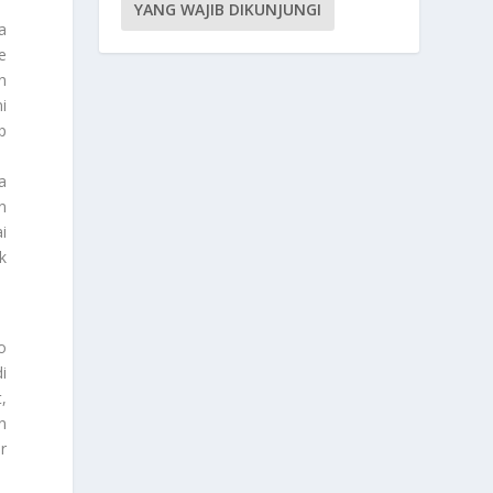
YANG WAJIB DIKUNJUNGI
a
e
n
i
p
a
n
i
k
o
i
,
in
r