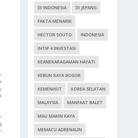
DI INDONESIA
DI JEPANG
FAKTA MENARIK
HECTOR SOUTO
INDONESIA
INTIP 4 INVESTASI
KEANEKARAGAMAN HAYATI
n
KEBUN RAYA BOGOR
a
.
KEMENHUT
KOREA SELATAN
k
MALAYSIA
MANFAAT BALET
MAU MAKIN KAYA
h
g
MEMACU ADRENALIN
n