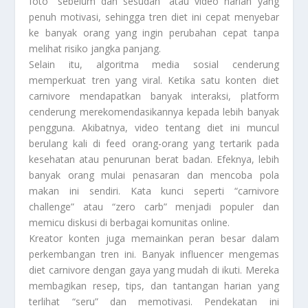
foto “sebelum dan sesudah” atau video harian yang
penuh motivasi, sehingga tren diet ini cepat menyebar
ke banyak orang yang ingin perubahan cepat tanpa
melihat risiko jangka panjang.
Selain itu, algoritma media sosial cenderung
memperkuat tren yang viral. Ketika satu konten diet
carnivore mendapatkan banyak interaksi, platform
cenderung merekomendasikannya kepada lebih banyak
pengguna. Akibatnya, video tentang diet ini muncul
berulang kali di feed orang-orang yang tertarik pada
kesehatan atau penurunan berat badan. Efeknya, lebih
banyak orang mulai penasaran dan mencoba pola
makan ini sendiri. Kata kunci seperti “carnivore
challenge” atau “zero carb” menjadi populer dan
memicu diskusi di berbagai komunitas online.
Kreator konten juga memainkan peran besar dalam
perkembangan tren ini. Banyak influencer mengemas
diet carnivore dengan gaya yang mudah di ikuti. Mereka
membagikan resep, tips, dan tantangan harian yang
terlihat “seru” dan memotivasi. Pendekatan ini