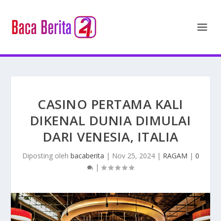
CASINO PERTAMA KALI
DIKENAL DUNIA DIMULAI
DARI VENESIA, ITALIA
Diposting oleh
bacaberita
|
Nov 25, 2024
|
RAGAM
|
0
|