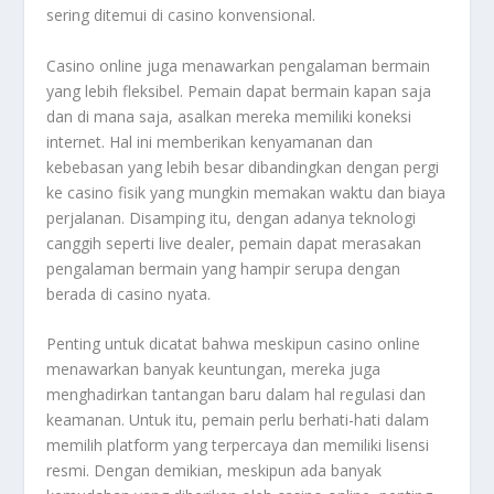
sering ditemui di casino konvensional.
Casino online juga menawarkan pengalaman bermain
yang lebih fleksibel. Pemain dapat bermain kapan saja
dan di mana saja, asalkan mereka memiliki koneksi
internet. Hal ini memberikan kenyamanan dan
kebebasan yang lebih besar dibandingkan dengan pergi
ke casino fisik yang mungkin memakan waktu dan biaya
perjalanan. Disamping itu, dengan adanya teknologi
canggih seperti live dealer, pemain dapat merasakan
pengalaman bermain yang hampir serupa dengan
berada di casino nyata.
Penting untuk dicatat bahwa meskipun casino online
menawarkan banyak keuntungan, mereka juga
menghadirkan tantangan baru dalam hal regulasi dan
keamanan. Untuk itu, pemain perlu berhati-hati dalam
memilih platform yang terpercaya dan memiliki lisensi
resmi. Dengan demikian, meskipun ada banyak