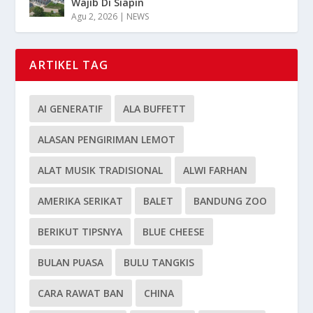
Wajib Di Siapin
Agu 2, 2026
|
NEWS
ARTIKEL TAG
AI GENERATIF
ALA BUFFETT
ALASAN PENGIRIMAN LEMOT
ALAT MUSIK TRADISIONAL
ALWI FARHAN
AMERIKA SERIKAT
BALET
BANDUNG ZOO
BERIKUT TIPSNYA
BLUE CHEESE
BULAN PUASA
BULU TANGKIS
CARA RAWAT BAN
CHINA