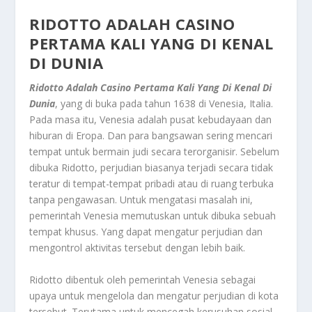
RIDOTTO ADALAH CASINO
PERTAMA KALI YANG D
I K
ENAL
DI DUNIA
Ridotto Adalah Casino Pertama Kali Yang Di Kenal Di
Dunia
, yang di buka pada tahun 1638 di Venesia, Italia.
Pada masa itu, Venesia adalah pusat kebudayaan dan
hiburan di Eropa. Dan para bangsawan sering mencari
tempat untuk bermain judi secara terorganisir. Sebelum
dibuka Ridotto, perjudian biasanya terjadi secara tidak
teratur di tempat-tempat pribadi atau di ruang terbuka
tanpa pengawasan. Untuk mengatasi masalah ini,
pemerintah Venesia memutuskan untuk dibuka sebuah
tempat khusus. Yang dapat mengatur perjudian dan
mengontrol aktivitas tersebut dengan lebih baik.
Ridotto dibentuk oleh pemerintah Venesia sebagai
upaya untuk mengelola dan mengatur perjudian di kota
tersebut. Terutama untuk mencegah kerusuhan sosial