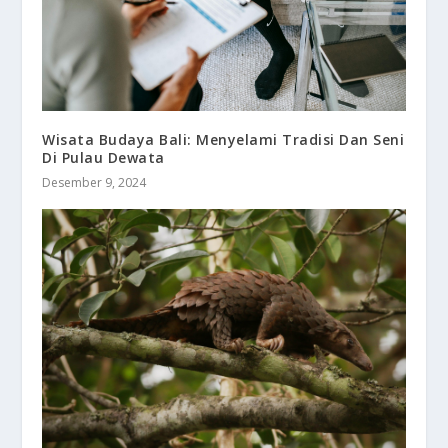
Wisata Budaya Bali: Menyelami Tradisi Dan Seni
Di Pulau Dewata
Desember 9, 2024