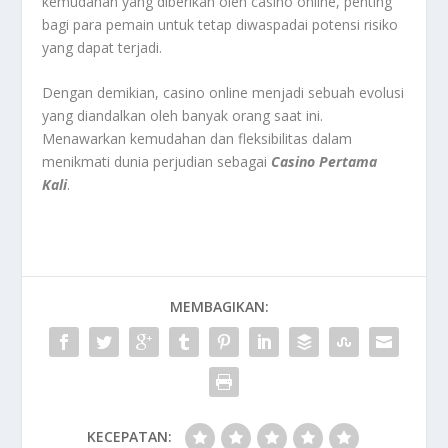
kemudahan yang diberikan oleh casino online, penting
bagi para pemain untuk tetap diwaspadai potensi risiko
yang dapat terjadi.
Dengan demikian, casino online menjadi sebuah evolusi
yang diandalkan oleh banyak orang saat ini.
Menawarkan kemudahan dan fleksibilitas dalam
menikmati dunia perjudian sebagai
Casino Pertama
Kali
.
MEMBAGIKAN:
KECEPATAN: