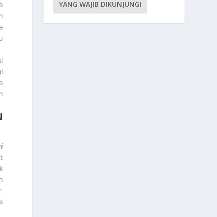
YANG WAJIB DIKUNJUNGI
a
n
a
u
i
l
a
n
N
i
t
k
m
.
a