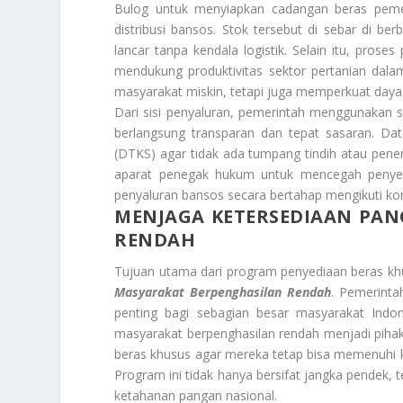
Bulog untuk menyiapkan cadangan beras peme
distribusi bansos. Stok tersebut di sebar di ber
lancar tanpa kendala logistik. Selain itu, pro
mendukung produktivitas sektor pertanian dal
masyarakat miskin, tetapi juga memperkuat daya s
Dari sisi penyaluran, pemerintah menggunakan si
berlangsung transparan dan tepat sasaran. Dat
(DTKS) agar tidak ada tumpang tindih atau pen
aparat penegak hukum untuk mencegah penyele
penyaluran bansos secara bertahap mengikuti kon
MENJAGA KETERSEDIAAN PAN
RENDAH
Tujuan utama dari program penyediaan beras kh
Masyarakat Berpenghasilan Rendah
. Pemerint
penting bagi sebagian besar masyarakat Indo
masyarakat berpenghasilan rendah menjadi piha
beras khusus agar mereka tetap bisa memenuhi k
Program ini tidak hanya bersifat jangka pendek, 
ketahanan pangan nasional.