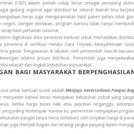
rintah (CBP) dalam jumlah cukup besar sebagai penopang utam
bagai gudang regional agar distribusi ke seluruh daerah bisa berjala
ses pengadaan beras juga mengutamakan hasil panen petani lokal gun
am negeri. Dengan demikian, program bansos tidak hanya membant
erap hasil pertanian nasional.
stem digitalisasi data penerima bantuan untuk memastikan distribus
a penerima di verifikasi melalui Data Terpadu Kesejahteraan Sosia
erima ganda. Pengawasan di lakukan oleh pemerintah daerah bersam
wengan selama proses distribusi. Pemerintah juga menjadwalka
disi wilayah dan tingkat kebutuhan masyarakat.
GAN BAGI MASYARAKAT BERPENGHASILA
usus untuk bantuan sosial adalah
Menjaga Ketersediaan Pangan Bag
ah menyadari bahwa beras merupakan kebutuhan pokok yang sanga
nesia. Ketika harga beras naik atau pasokan terganggu, kelompo
k yang paling terdampak. Karena itu, pemerintah menyiapkan progra
ebutuhan pangan tanpa harus terbebani oleh lonjakan harga di pasar
tetapi juga menjadi bagian dari strategi jangka panjang dalam menjag