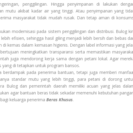
ngeringan, penggilingan. Hingga penyimpanan di lakukan denga
 mutu akibat kadar air yang tinggi. Atau penyimpanan yang tida
i terima masyarakat tidak mudah rusak. Dan tetap aman di konsums
kan modernisasi pada sistem penggilingan dan distribusi. Bulog kin
ih efisien, sehingga hasil giling menjadi lebih bersih dan bebas dar
n di kemas dalam kemasan higienis. Dengan label informasi yang jela
 bertujuan meningkatkan transparansi serta memastikan masyaraka
intah juga mendorong kerja sama dengan petani lokal. Agar merek
s yang di tetapkan untuk program bansos.
nya berdampak pada penerima bantuan, tetapi juga memberi manfaa
anya standar mutu yang lebih tinggi, para petani di dorong untu
ara Bulog dan pemerintah daerah memiliki acuan yang jelas dala
kukan agar bantuan beras tidak sekadar memenuhi kebutuhan pangan
k bagi keluarga penerima
Beras Khusus
.