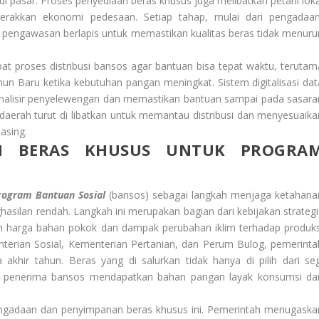
 di pasar. Proses penyediaan beras khusus juga melibatkan petani loka
erakkan ekonomi pedesaan. Setiap tahap, mulai dari pengadaan
n pengawasan berlapis untuk memastikan kualitas beras tidak menuru
at proses distribusi bansos agar bantuan bisa tepat waktu, terutam
n Baru ketika kebutuhan pangan meningkat. Sistem digitalisasi dat
imalisir penyelewengan dan memastikan bantuan sampai pada sasara
aerah turut di libatkan untuk memantau distribusi dan menyesuaika
asing.
AN BERAS KHUSUS UNTUK PROGRA
ogram Bantuan Sosial
(bansos) sebagai langkah menjaga ketahana
silan rendah. Langkah ini merupakan bagian dari kebijakan strategi
n harga bahan pokok dan dampak perubahan iklim terhadap produks
nterian Sosial, Kementerian Pertanian, dan Perum Bulog, pemerinta
akhir tahun. Beras yang di salurkan tidak hanya di pilih dari seg
akat penerima bansos mendapatkan bahan pangan layak konsumsi da
ngadaan dan penyimpanan beras khusus ini. Pemerintah menugaska