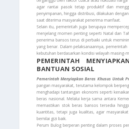
terganggu oleh faktor cuaca atau fluktuasi harga
agar rantai pasok tetap produktif dan mengg
penyimpanan, hingga distribusi, dilakukan denga
saat diterima masyarakat penerima manfaat.
Selain itu, pemerintah juga berupaya mempercep
menjelang momen penting seperti Natal dan Tahu
penerima bansos terus di perbaiki untuk memin
yang benar. Dalam pelaksanaannya, pemerintah d
kebutuhan berdasarkan kondisi wilayah masing-m
PEMERINTAH MENYIAPK
BANTUAN SOSIAL
Pemerintah Menyiapkan Beras Khusus Untuk Pr
pangan masyarakat, terutama kelompok berpengha
menghadapi tantangan ekonomi seperti kenaika
beras nasional. Melalui kerja sama antara Keme
memastikan stok beras bansos tersedia hingga 
kuantitas, tetapi juga kualitas, agar masyar
bernilai gizi baik.
Perum Bulog berperan penting dalam proses pe