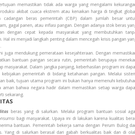
ertujuan memastikan tidak ada warga yang mengalami kekuranga
oduksi akibat cuaca ekstrem atau kenaikan harga di tingkat global
n cadangan beras pemerintah (CBP) dalam jumlah besar untu
lam, gagal panen, atau inflasi pangan. Dengan adanya stok beras yan
ntuan dengan cepat kepada masyarakat yang membutuhkan tanp
. Hal ini menjadi langkah penting dalam mencegah krisis pangan yan
.
 ini juga mendukung pemerataan kesejahteraan. Dengan memastika
patkan bantuan pangan secara rutin, pemerintah berupaya meneka
up masyarakat. Dalam jangka panjang, keberhasilan program ini dapa
kebijakan pemerintah di bidang ketahanan pangan. Melalui siste
engan baik, tujuan utama program ini bukan hanya memenuhi kebutuha
asa aman bahwa negara hadir dalam memastikan setiap warga dapa
ti sekarang.
ITAS
itas
beras yang di salurkan. Melalui program bantuan sosial aga
nsumsi bagi masyarakat. Upaya ini di lakukan karena kualitas bera
penerima bantuan. Pemerintah bekerja sama dengan Perum Bulog da
 Yang di salurkan berasal dari gabah berkualitas baik dan di ola