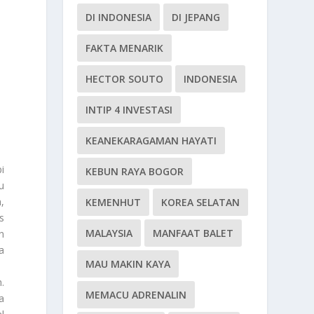
DI INDONESIA
DI JEPANG
FAKTA MENARIK
HECTOR SOUTO
INDONESIA
INTIP 4 INVESTASI
KEANEKARAGAMAN HAYATI
i
KEBUN RAYA BOGOR
u
,
KEMENHUT
KOREA SELATAN
s
MALAYSIA
MANFAAT BALET
n
a
MAU MAKIN KAYA
.
MEMACU ADRENALIN
a