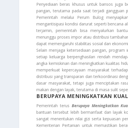
Penyediaan beras khusus untuk bansos juga b
pangan, terutama pada saat terjadi gangguan pr
Pemerintah melalui Perum Bulog menyiapka
mengantisipasi kondisi darurat seperti bencana a
terjamin, pemerintah bisa menyalurkan ba
menunggu proses impor atau distribusi tambahan
dapat memengaruhi stabilitas sosial dan ekonomi
Selain menjaga ketersediaan pangan, program
setiap keluarga berpenghasilan rendah menda
angka kemiskinan dan meningkatkan kualitas hid
memperkuat kepercayaan masyarakat terhadap 
distribusi yang transparan dan terkoordinasi d
dasar masyarakat, tetapi juga menciptakan r
makan dengan layak, terutama di masa sulit seper
BERUPAYA MENINGKATKAN KUAL
Pemerintah terus
Berupaya Meningkatkan Kual
bantuan tersebut lebih bermanfaat dan layak ko
sangat menentukan nilai gizi serta kepuasan 
Kementerian Pertanian untuk memastikan beras.