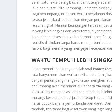
Salah satu fakta paling krusial dari rutenya adala
jauh dari pusat Kota Kembang. Sehingga aksesnya 
Bagi penumpang, ini berarti waktu perjalanan dara
terasa jelas jika di bandingkan dengan perjalan
relatif singkat. Namun keuntungan terbesar just
in yang lebih ringkas dan jarak tempuh yang pend
kemudahan akses ini juga berdampak positif bagi p
realistis dilakukan tanpa harus mengorbankan banya
favorit bagi mereka yang mengejar kecepatan dan
WAKTU TEMPUH LEBIH SINGKA
Fakta menarik berikutnya adalah soal
Waktu Temp
rata hanya memakan waktu sekitar satu jam. Jika
banyak penumpang mengaku tetap menghemat wakt
penumpang akan mendarat di Bandara YIA yang ki
kota, akses transportasi lanjutan sudah jauh leb
matang, keseluruhan perjalanan tetap terasa efisie
harus duduk berjam-jam di kendaraan darat. Dan p
tambah, terutama bagi wisatawan yang ingin lan