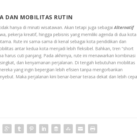
A DAN MOBILITAS RUTIN
 tidak hanya di minati wisatawan. Akan tetapi juga sebagai
Alternatif
wa, pekerja kreatif, hingga pebisnis yang memiliki agenda di dua kota
i utama. Rute ini sama-sama di kenal sebagai kota pendidikan dan
litas antar kedua kota menjadi lebih fleksibel. Bahkan, tren “short
pa harus cuti panjang. Pada akhirnya, rute ini menawarkan kombinasi
uh singkat, dan kenyamanan perjalanan. Di tengah kebutuhan mobilitas
 mereka yang ingin bepergian lebih efisien tanpa mengorbankan
yebut. Maka perjalanan kini benar-benar terasa dekat dan lebih cepa