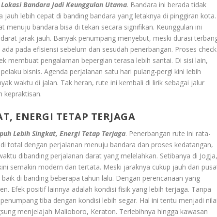
h
Lokasi Bandara Jadi Keunggulan Utama
. Bandara ini berada tidak
jauh lebih cepat di banding bandara yang letaknya di pinggiran kota.
t menuju bandara bisa di tekan secara signifikan. Keunggulan ini
an darat jarak jauh. Banyak penumpang menyebut, meski durasi terban
ru ada pada efisiensi sebelum dan sesudah penerbangan. Proses check
ek membuat pengalaman bepergian terasa lebih santai. Di sisi lain,
elaku bisnis. Agenda perjalanan satu hari pulang-pergi kini lebih
k waktu di jalan. Tak heran, rute ini kembali di lirik sebagai jalur
 kepraktisan.
T, ENERGI TETAP TERJAGA
uh Lebih Singkat, Energi Tetap Terjaga
. Penerbangan rute ini rata-
 di total dengan perjalanan menuju bandara dan proses kedatangan,
u dibanding perjalanan darat yang melelahkan. Setibanya di Jogja
ni semakin modern dan tertata. Meski jaraknya cukup jauh dari pusa
ih baik di banding beberapa tahun lalu. Dengan perencanaan yang
n. Efek positif lainnya adalah kondisi fisik yang lebih terjaga. Tanpa
enumpang tiba dengan kondisi lebih segar. Hal ini tentu menjadi nila
gsung menjelajah Malioboro, Keraton. Terlebihnya hingga kawasan