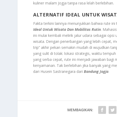
kuliner malam Jogja tanpa rasa lelah berlebihan.
ALTERNATIF IDEAL UNTUK WISAT
Fakta terkini lainnya menunjukkan bahwa rute ini
Ideal Untuk Wisata Dan Mobilitas Rutin
. Mahasis
ini mulai kembali melirik jalur udara sebagai ops
wisata. Dengan penerbangan yang lebih cepat, mobi
trip” akhir pekan semakin mudah di wujudkan tan
yang sulit di tolak: lokasi strategis, waktu temp
yang serba cepat, rute ini menjadi jawaban bagi
kenyamanan. Tak berlebihan jika banyak yang men
dari Husein Sastranegara dari
Bandung Jogja
.
MEMBAGIKAN: