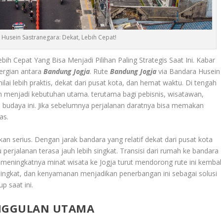
 Husein Sastranegara: Dekat, Lebih Cepat!
bih Cepat Yang Bisa Menjadi Pilihan Paling Strategis Saat Ini. Kabar
ergian antara
Bandung Jogja
. Rute
Bandung Jogja
via Bandara Husein
lai lebih praktis, dekat dari pusat kota, dan hemat waktu. Di tengah
an menjadi kebutuhan utama. terutama bagi pebisnis, wisatawan,
a budaya ini. Jika sebelumnya perjalanan daratnya bisa memakan
as.
an serius. Dengan jarak bandara yang relatif dekat dari pusat kota
erjalanan terasa jauh lebih singkat. Transisi dari rumah ke bandara
tu, meningkatnya minat wisata ke Jogja turut mendorong rute ini kembal
singkat, dan kenyamanan menjadikan penerbangan ini sebagai solusi
p saat ini.
UNGGULAN UTAMA