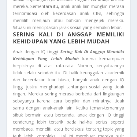
mereka. Sementara itu, anak-anak lain mungkin merasa
terintimidasi oleh kecerdasan anak CIBI, sehingga
memilih menjauh atau bahkan mengejek mereka.
Situasi ini menciptakan jarak sosial yang semakin lebar.
SERING KALI DI ANGGAP MEMILIKI
KEHIDUPAN YANG LEBIH MUDAH
Anak dengan IQ tinggi
Sering Kali Di Anggap Memiliki
Kehidupan Yang Lebih Mudah
karena kemampuan
berpikirnya di atas rata-rata. Namun, kenyataannya
tidak selalu seindah itu. Di balik keunggulan akademik
dan kecerdasan luar biasa, banyak anak dengan IQ
tinggi justru menghadapi tantangan sosial yang tidak
ringan. Mereka sering merasa berbeda dari lingkungan
sebayanya karena cara berpikir dan minatnya tidak
sama dengan anak-anak lain. Ketika teman-temannya
sibuk bermain atau bercanda, anak dengan IQ tinggi
cenderung lebih tertarik pada hal-hal serius seperti
membaca, meneliti, atau berdiskusi tentang topik yang
jauh lebih kompleks. Hal ini membuat mereka sulit