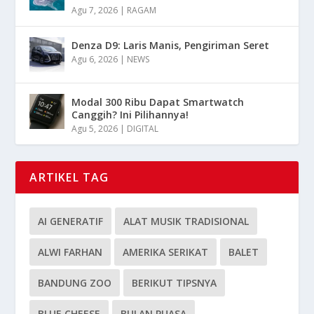
Agu 7, 2026
|
RAGAM
Denza D9: Laris Manis, Pengiriman Seret
Agu 6, 2026
|
NEWS
Modal 300 Ribu Dapat Smartwatch
Canggih? Ini Pilihannya!
Agu 5, 2026
|
DIGITAL
ARTIKEL TAG
AI GENERATIF
ALAT MUSIK TRADISIONAL
ALWI FARHAN
AMERIKA SERIKAT
BALET
BANDUNG ZOO
BERIKUT TIPSNYA
BLUE CHEESE
BULAN PUASA