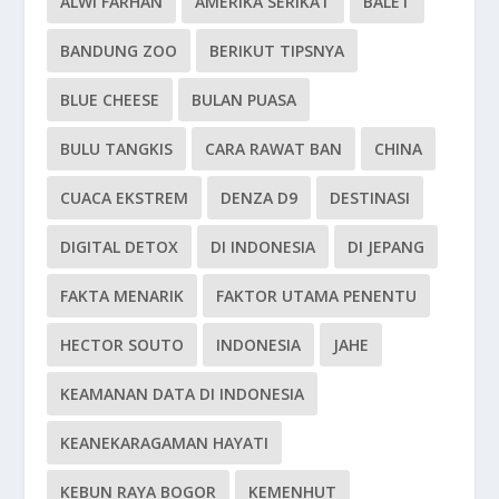
ALWI FARHAN
AMERIKA SERIKAT
BALET
BANDUNG ZOO
BERIKUT TIPSNYA
BLUE CHEESE
BULAN PUASA
BULU TANGKIS
CARA RAWAT BAN
CHINA
CUACA EKSTREM
DENZA D9
DESTINASI
DIGITAL DETOX
DI INDONESIA
DI JEPANG
FAKTA MENARIK
FAKTOR UTAMA PENENTU
HECTOR SOUTO
INDONESIA
JAHE
KEAMANAN DATA DI INDONESIA
KEANEKARAGAMAN HAYATI
KEBUN RAYA BOGOR
KEMENHUT