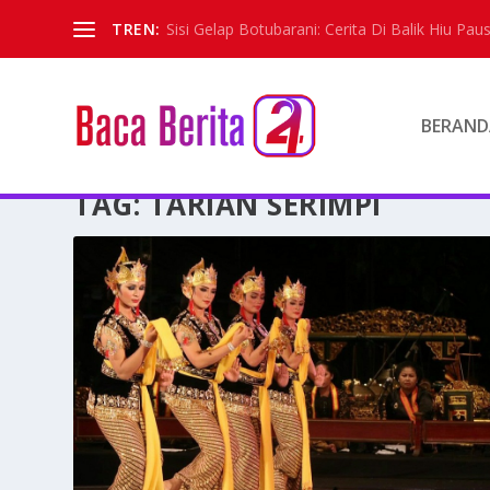
TREN:
Sisi Gelap Botubarani: Cerita Di Balik Hiu Paus
BERAND
TAG:
TARIAN SERIMPI