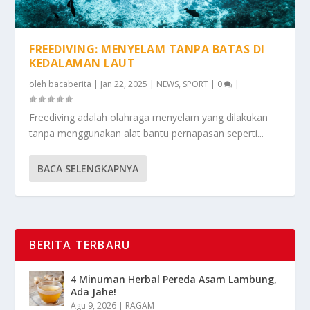
FREEDIVING: MENYELAM TANPA BATAS DI
KEDALAMAN LAUT
oleh
bacaberita
|
Jan 22, 2025
|
NEWS
,
SPORT
|
0
|
Freediving adalah olahraga menyelam yang dilakukan
tanpa menggunakan alat bantu pernapasan seperti...
BACA SELENGKAPNYA
BERITA TERBARU
4 Minuman Herbal Pereda Asam Lambung,
Ada Jahe!
Agu 9, 2026
|
RAGAM