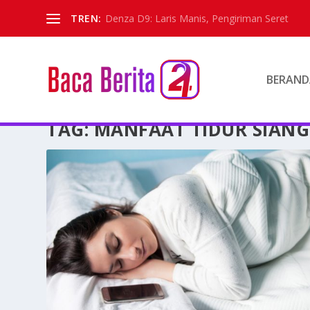
TREN:
Denza D9: Laris Manis, Pengiriman Seret
BERAND
TAG:
MANFAAT TIDUR SIANG