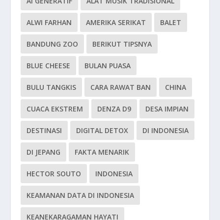
AI GENERATIF
ALAT MUSIK TRADISIONAL
ALWI FARHAN
AMERIKA SERIKAT
BALET
BANDUNG ZOO
BERIKUT TIPSNYA
BLUE CHEESE
BULAN PUASA
BULU TANGKIS
CARA RAWAT BAN
CHINA
CUACA EKSTREM
DENZA D9
DESA IMPIAN
DESTINASI
DIGITAL DETOX
DI INDONESIA
DI JEPANG
FAKTA MENARIK
HECTOR SOUTO
INDONESIA
KEAMANAN DATA DI INDONESIA
KEANEKARAGAMAN HAYATI