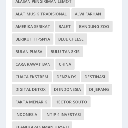
ALASAN PENGIRIMAN LEMOT
ALAT MUSIK TRADISIONAL
ALWI FARHAN
AMERIKA SERIKAT
BALET
BANDUNG ZOO
BERIKUT TIPSNYA
BLUE CHEESE
BULAN PUASA
BULU TANGKIS
CARA RAWAT BAN
CHINA
CUACA EKSTREM
DENZA D9
DESTINASI
DIGITAL DETOX
DI INDONESIA
DI JEPANG
FAKTA MENARIK
HECTOR SOUTO
INDONESIA
INTIP 4 INVESTASI
KEANEKARAGAMAN HAYATI