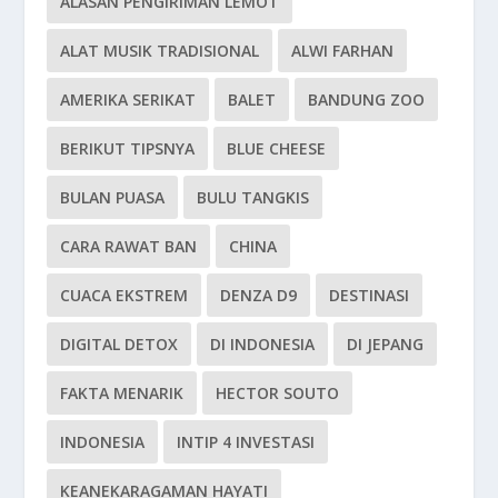
ALASAN PENGIRIMAN LEMOT
ALAT MUSIK TRADISIONAL
ALWI FARHAN
AMERIKA SERIKAT
BALET
BANDUNG ZOO
BERIKUT TIPSNYA
BLUE CHEESE
BULAN PUASA
BULU TANGKIS
CARA RAWAT BAN
CHINA
CUACA EKSTREM
DENZA D9
DESTINASI
DIGITAL DETOX
DI INDONESIA
DI JEPANG
FAKTA MENARIK
HECTOR SOUTO
INDONESIA
INTIP 4 INVESTASI
KEANEKARAGAMAN HAYATI